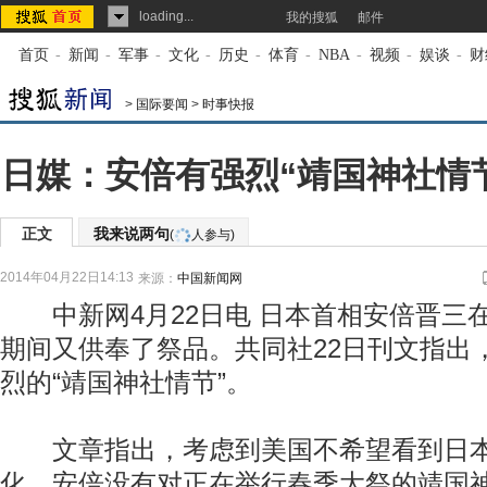
loading...
我的搜狐
邮件
首页
-
新闻
-
军事
-
文化
-
历史
-
体育
-
NBA
-
视频
-
娱谈
-
财
>
国际要闻
>
时事快报
日媒：安倍有强烈“靖国神社情节
正文
我来说两句
(
人参与)
2014年04月22日14:13
来源：
中国新闻网
中新网4月22日电 日本首相安倍晋三
期间又供奉了祭品。共同社22日刊文指出
烈的“靖国神社情节”。
文章指出，考虑到美国不希望看到日本
化，安倍没有对正在举行春季大祭的靖国