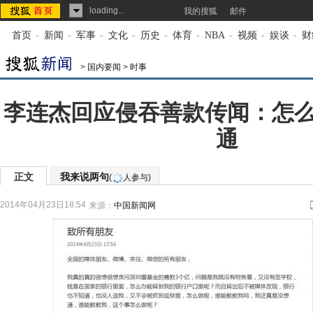
loading...
我的搜狐
邮件
首页
-
新闻
-
军事
-
文化
-
历史
-
体育
-
NBA
-
视频
-
娱谈
-
财
>
国内要闻
>
时事
李连杰回应侵吞善款传闻：怎
通
正文
我来说两句
(
人参与)
2014年04月23日18:54
来源：
中国新闻网