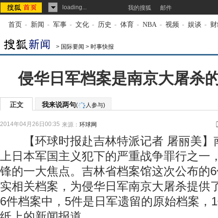
loading...
我的搜狐
邮件
首页
-
新闻
-
军事
-
文化
-
历史
-
体育
-
NBA
-
视频
-
娱谈
-
财
>
国际要闻
>
时事快报
侵华日军档案是南京大屠杀的
正文
我来说两句
(
人参与)
2014年04月26日00:35
来源：
环球网
【环球时报赴吉林特派记者 屠丽美】
上日本军国主义犯下的严重战争罪行之一
锋的一大焦点。吉林省档案馆这次公布的
实相关档案，为侵华日军南京大屠杀提供了
6件档案中，5件是日军遗留的原始档案，
纸上的新闻报道。