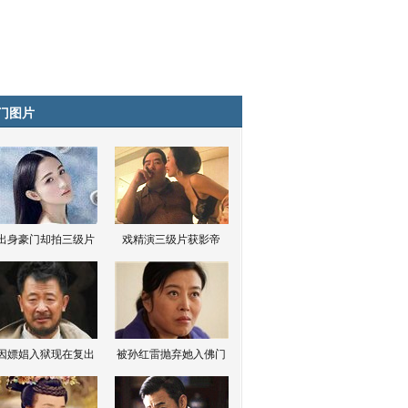
门图片
出身豪门却拍三级片
戏精演三级片获影帝
因嫖娼入狱现在复出
被孙红雷抛弃她入佛门