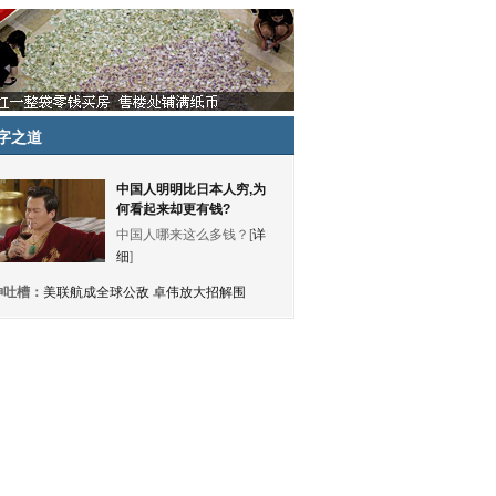
字之道
中国人明明比日本人穷,为
何看起来却更有钱?
中国人哪来这么多钱？[
详
细
]
神吐槽：
美联航成全球公敌 卓伟放大招解围