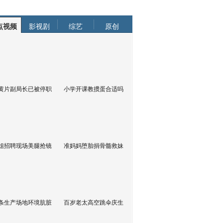
点视频
影视剧
综艺
原创
黄片副局长已被停职
小学开课教掼蛋合适吗
姐招聘现场美腿抢镜
准妈妈堕胎捐骨髓救妹
条生产场地环境肮脏
百岁老太高空跳伞庆生