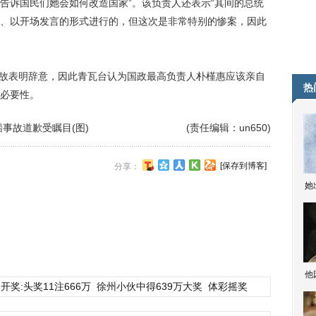
告诉国民们她会如何改造国家”。该负责人还表示“其间的总统
、以开场发言的形式进行的，但这次是非常特别的惨案，因此
故表明辞意，因此青瓦台认为国政最高负责人朴槿惠应该亲自
热
必要性。
事故道歉受瞩目(图)
(责任编辑：un650)
[保存到博客]
分享：
她
他
开奖:头奖11注666万
徐州小伙中得639万大奖
体彩摇奖