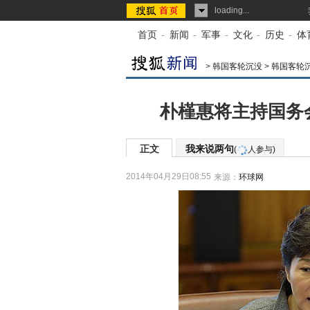
loading...
首页
-
新闻
-
军事
-
文化
-
历史
-
体
>
韩国客轮沉没
>
韩国客轮
朴槿惠将主持国务
正文
我来说两句
(
人参与)
2014年04月29日08:55
来源：
环球网