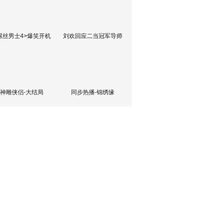
屌丝男士4>爆笑开机
刘欢回应二当冠军导师
神雕侠侣-大结局
同步热播-锦绣缘