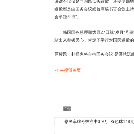
讲话不仅仅是向国民低头致歉，还要明确地
道歉都是由国务会议或首席秘书官会议主持
会单独举行”。
韩国国务总理郑烘原27日就“岁月”号事
站出来整顿民心，肯定了举行对国民道歉的
原标题：朴槿惠将主持国务会议 是否就沉船
广告
彩民车牌号投注中3.9万
双色球148期