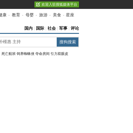
欢迎入驻搜狐媒体平台
健康
-
教育
-
母婴
-
旅游
-
美食
-
星座
国内
|
国际
|
社会
|
军事
|
评论
：
死亡航班
饲养蜘蛛侠
夺命房间
引力双眼皮