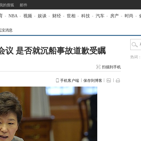
我的搜狐
邮件
育
-
NBA
-
视频
-
娱谈
-
财经
-
世相
-
科技
-
汽车
-
房产
-
时尚
-
沉没消息
会议 是否就沉船事故道歉受瞩
热词
扫描到手机
手机客户端
保存到博客