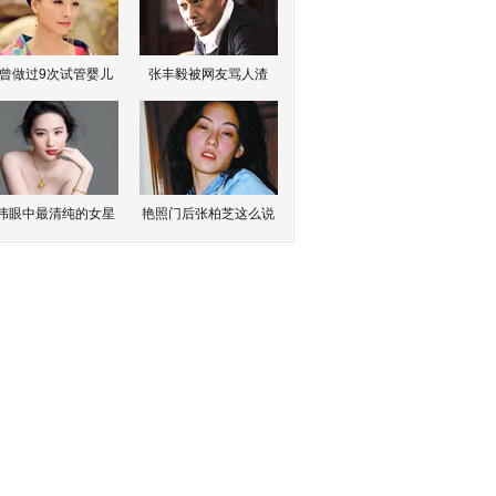
曾做过9次试管婴儿
张丰毅被网友骂人渣
伟眼中最清纯的女星
艳照门后张柏芝这么说