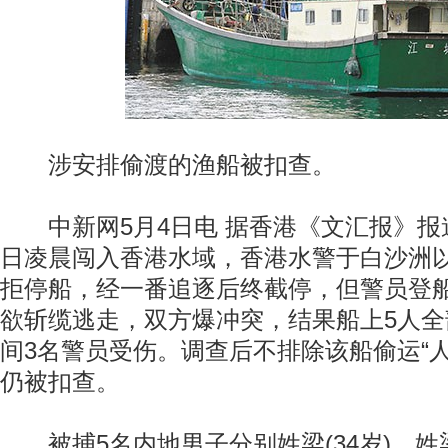
涉安排偷渡的渔船被扣查。
中新网5月4日电 据香港《文汇报》报
日凌晨闯入香港水域，香港水警于白沙洲
拒停船，经一番追逐后终截停，但警员登
欲斩缆逃走，双方爆冲突，结果船上5人
间3名警员受伤。调查后不排除该船偷运“人
仍被扣查。
被捕5名内地男子分别姓梁(34岁)、姓梁(