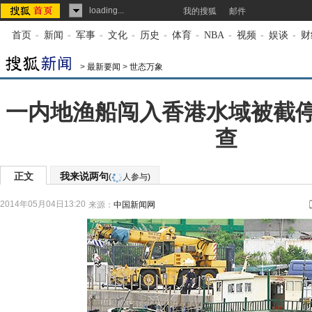
loading...
我的搜狐
邮件
首页
-
新闻
-
军事
-
文化
-
历史
-
体育
-
NBA
-
视频
-
娱谈
-
财
>
最新要闻
>
世态万象
一内地渔船闯入香港水域被截停
查
正文
我来说两句
(
人参与)
2014年05月04日13:20
来源：
中国新闻网