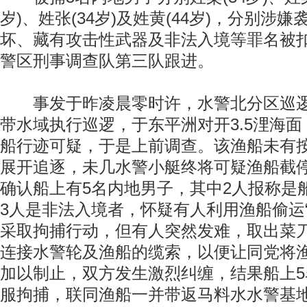
岁)、姓张(34岁)及姓黄(44岁)，分别涉
坏、藏有攻击性武器及非法入境等罪名被
警区刑事调查队第三队跟进。
事发于昨凌晨零时许，水警北分区巡逻
带水域执行巡逻，于东平洲对开3.5浬海
船行迹可疑，于是上前调查。该渔船未有
展开追逐，未几水警小艇终将可疑渔船截
确认船上有5名内地男子，其中2人报称是
3人是非法入境者，怀疑有人利用渔船偷运
采取拘捕行动，但有人突然发难，取出菜
连接水警轮及渔船的缆索，以便让同党将
加以制止，双方发生激烈纠缠，结果船上
服拘捕，联同渔船一并带返马料水水警基