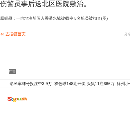
伤警员事后送北区医院敷治。
原标题：一内地渔船闯入香港水域被截停 5名船员被扣查(图)
分
广告
彩民车牌号投注中3.9万
双色球148期开奖:头奖11注666万
徐州小