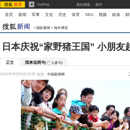
loading...
我的搜狐
邮件
首页
-
新闻
-
军事
-
文化
-
历史
-
体育
-
NBA
-
视频
-
娱谈
-
财
>
国际要闻
>
海外博览
日本庆祝“家野猪王国” 小朋友
正文
我来说两句
(
人参与)
2014年05月04日15:05
来源：
中国新闻网