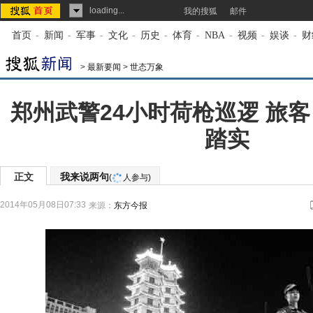
loading...
我的搜狐
邮件
首页
-
新闻
-
军事
-
文化
-
历史
-
体育
-
NBA
-
视频
-
娱谈
-
财
>
最新要闻
>
世态万象
郑州武警24小时荷枪巡逻 旅
踏实
正文
我来说两句
(
人参与)
2014年05月08日07:33
来源：
东方今报