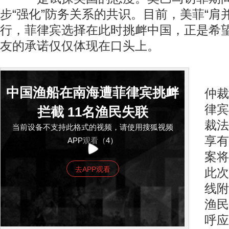
步“强化”防务关系的共识。目前，美菲“肩
行，菲律宾选择在此时挑衅中国，正是希
友的承诺仅仅体现在口头上。
二
中国渔船在南海遭菲律宾挑衅
仲裁
律宾
拦截 11名渔民失联
裁法
当前设备不支持此格式的视频，请使用搜狐视频
享有
APP观看（4）
案将
去APP观看
此次
线附
渔民
呼应