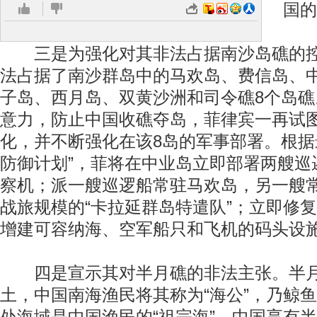
国的
三是为强化对其非法占据南沙岛礁的控
法占据了南沙群岛中的马欢岛、费信岛、
子岛、西月岛、双黄沙洲和司令礁8个岛
意力，防止中国收礁夺岛，菲律宾一再试
化，并不断强化在该8岛的军事部署。根据
防御计划”，菲将在中业岛立即部署两艘巡
察机；派一艘巡逻船常驻马欢岛，另一艘
战旅规模的“卡拉延群岛特遣队”；立即修
增建可容纳海、空军船只和飞机的码头设
四是宣示其对半月礁的非法主张。半月
土，中国南海渔民将其称为“海公”，乃鲸