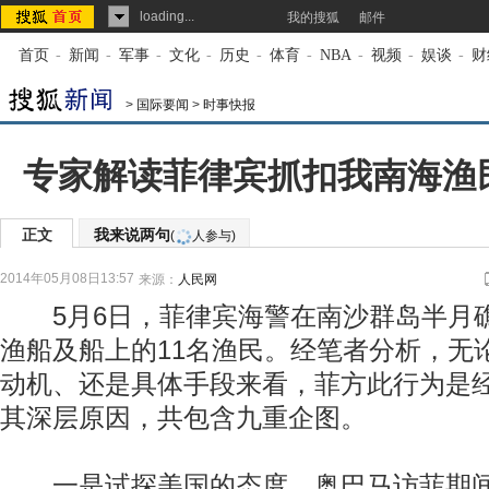
loading...
我的搜狐
邮件
首页
-
新闻
-
军事
-
文化
-
历史
-
体育
-
NBA
-
视频
-
娱谈
-
财
>
国际要闻
>
时事快报
专家解读菲律宾抓扣我南海渔
正文
我来说两句
(
人参与)
2014年05月08日13:57
来源：
人民网
5月6日，菲律宾海警在南沙群岛半月
渔船及船上的11名渔民。经笔者分析，无
动机、还是具体手段来看，菲方此行为是
其深层原因，共包含九重企图。
一是试探美国的态度。奥巴马访菲期间