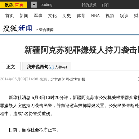
loading...
我的搜狐
邮件
首页
-
新闻
-
军事
-
文化
-
历史
-
体育
-
NBA
-
视频
-
娱谈
-
财
>
综合新闻
新疆阿克苏犯罪嫌疑人持刀袭击
正文
我来说两句
(
人参与)
2014年05月09日14:08
来源：
北方新闻网-北方新报
新华社消息 5月8日13时20分许，新疆阿克苏市公安机关根据群众
罪嫌疑人突然持刀袭击民警，并向巡逻车投掷爆燃装置。公安民警果断处
程中，造成1名协警受重伤。
目前，当地社会秩序正常。