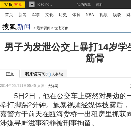
loading...
我的搜狐
邮件
首页
-
新闻
-
军事
-
文化
-
历史
-
体育
-
NBA
-
视频
-
娱谈
-
财
>
最新要闻
>
世态万象
男子为发泄公交上暴打14岁学
筋骨
正文
我来说两句
(
人参与)
2014年05月11日05:45
来源：
大洋网
5日2日，他在公交车上突然对身边的
拳打脚踢2分钟。施暴视频经媒体披露后
嘉警方于前天在瓯海娄桥一出租房里抓获
涉嫌寻衅滋事犯罪被刑事拘留。