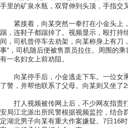
手里的矿泉水瓶，双臂伸到头顶，手指交
紧接着，向某突然一拳打在小金头上，
踢，连鞋子都踹掉了。视频显示，殴打持续
间，司机曾停车去劝架，向某称身上有刀，
事”，司机随后便被售票员拉住。周围的乘
有一名妇女上前劝阻。
向某停手后，小金逃走下车。一位女乘
了警，并帮他联系了父母。向某则又坐了2
打人视频被传网上后，不少网友指责打
安局江北派出所民警根据视频监控，结合
定湖北男子向某有重大作案嫌疑。7日16