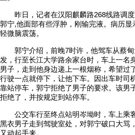
昨日，记者在汉阳麒麟路268线路调度
郭宁,他面部有些浮肿，刚输完液。病历显
轻微脑震荡。
郭宁介绍，前晚7时许，他驾车从蔡甸
发，行至长江大学路余家台时，车上一名
男子，走到他身边递上一根烟称，希望过
行驶一点就停下，让他下车。因出车时司
靠站停车，郭宁拒绝了男子的要求。该男
拒绝了，并按规定到站停车。
公交车行至终点站明岑坳时，车上乘客
黑衣男子走到驾驶室处，对郭宁破口大骂
又动起手来。