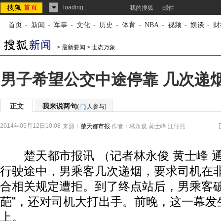
loading...
我的搜狐
邮件
首页
-
新闻
-
军事
-
文化
-
历史
-
体育
-
NBA
-
视频
-
娱谈
-
财
>
最新要闻
>
世态万象
男子希望公交中途停靠 几次递
正文
我来说两句
(
人参与)
2014年05月12日10:08
来源：
楚天都市报
作者：林永俊 黄士峰 汪仔燕
楚天都市报讯 （记者林永俊 黄士峰 
行驶途中，男乘客几次递烟，要求司机在
合相关规定遭拒。到了终点站后，男乘客破
葩”，还对司机大打出手。前晚，这一幕发生
上。