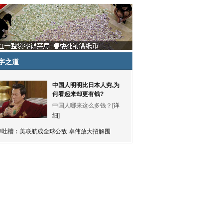
字之道
中国人明明比日本人穷,为
何看起来却更有钱?
中国人哪来这么多钱？[
详
细
]
神吐槽：
美联航成全球公敌 卓伟放大招解围