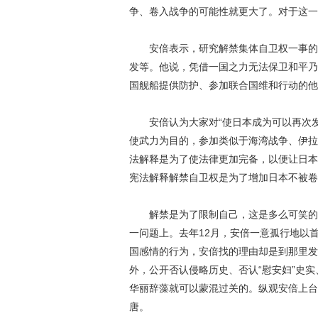
争、卷入战争的可能性就更大了。对于这一
安倍表示，研究解禁集体自卫权一事的背
发等。他说，凭借一国之力无法保卫和平乃
国舰船提供防护、参加联合国维和行动的他
安倍认为大家对“使日本成为可以再次发
使武力为目的，参加类似于海湾战争、伊拉
法解释是为了使法律更加完备，以便让日本
宪法解释解禁自卫权是为了增加日本不被卷
解禁是为了限制自己，这是多么可笑的逻
一问题上。去年12月，安倍一意孤行地以
国感情的行为，安倍找的理由却是到那里发
外，公开否认侵略历史、否认“慰安妇”史
华丽辞藻就可以蒙混过关的。纵观安倍上台
唐。