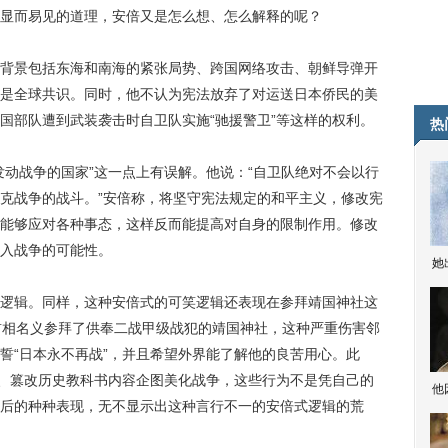
显而易见的道理，安倍又是怎么想、怎么解释的呢？
景包括东海和南海的紧张局势、跨国网络攻击、朝鲜导弹开
是全球共识。同时，他不认为宪法放弃了对运送日本侨民的美
国部队遭到武装袭击时自卫队实施“驰援警卫”等这样的权利。
热
动战争的国家”这一点上有误解。他说：“自卫队绝对不会以行
克战争的战斗。”安倍称，将坚守宪法规定的和平主义，修改宪
能够应对各种事态，这样反而能提高对自身的限制作用。修改
入战争的可能性。
她
辑。同样，这种安倍式的可笑逻辑还表现在参拜靖国神社这
首相名义参拜了供奉二战甲级战犯的靖国神社，这种严重伤害邻
誓“日本永不再战”，并且希望外界能了解他的良苦用心。此
实、篡改历史教科书内容企图美化战争，这些行为不是凭自己的
他
后的种种表现，无不显示出这种言行不一的安倍式逻辑的荒