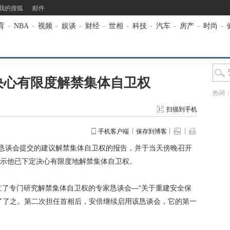
我的搜狐
邮件
育
-
NBA
-
视频
-
娱谈
-
财经
-
世相
-
科技
-
汽车
-
房产
-
时尚
-
决心有限度解禁集体自卫权
热词
扫描到手机
手机客户端
保存到博客
恳谈会提交的建议解禁集体自卫权的报告，并于当天傍晚召开
示他已下定决心有限度地解禁集体自卫权。
了专门研究解禁集体自卫权的专家恳谈会—“关于重建安全保
了了之。第二次担任首相后，安倍继续启用该恳谈会，它的第一