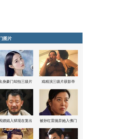
门图片
出身豪门却拍三级片
戏精演三级片获影帝
因嫖娼入狱现在复出
被孙红雷抛弃她入佛门