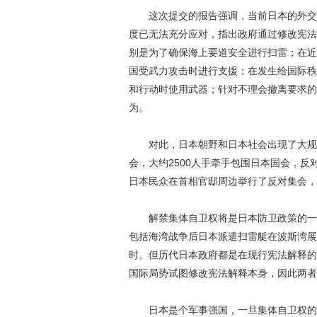
这次提交的报告强调，当前日本的外交、
度已无法充分应对，指出政府通过修改宪法
别是为了确保海上要道安全进行扫雷；在近
国受武力攻击时进行支援；在发生给国际秩
和行动时使用武器；针对不理会撤离要求的
为。
对此，日本朝野和日本社会出现了大规模
会，大约2500人手牵手包围日本国会，反
日本民众在首相官邸周边举行了反对集会，高
解禁集体自卫权将是日本防卫政策的一个
包括海湾战争后日本派遣扫雷艇在波斯湾展
时。但历代日本政府都是在现行宪法解释的
国际局势试图修改宪法解释本身，因此两者
日本是个军事强国，一旦集体自卫权的解