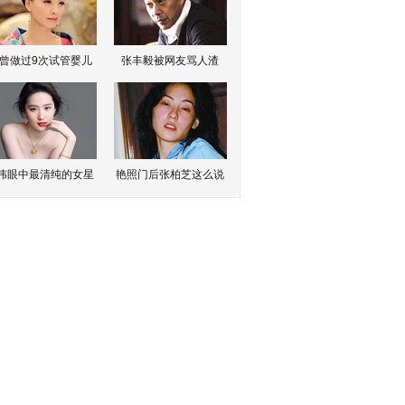
曾做过9次试管婴儿
张丰毅被网友骂人渣
伟眼中最清纯的女星
艳照门后张柏芝这么说