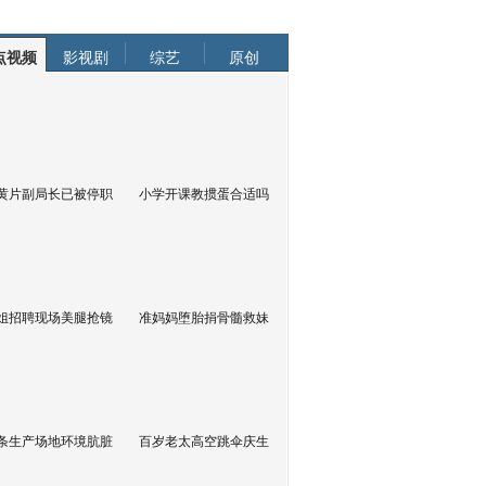
点视频
影视剧
综艺
原创
黄片副局长已被停职
小学开课教掼蛋合适吗
姐招聘现场美腿抢镜
准妈妈堕胎捐骨髓救妹
条生产场地环境肮脏
百岁老太高空跳伞庆生