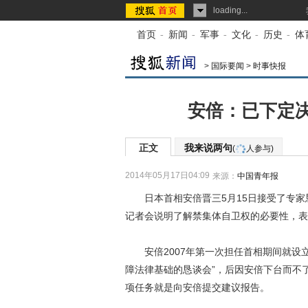
loading...
首页
-
新闻
-
军事
-
文化
-
历史
-
体
>
国际要闻
>
时事快报
安倍：已下定
正文
我来说两句
(
人参与)
2014年05月17日04:09
来源：
中国青年报
日本首相安倍晋三5月15日接受了专家
记者会说明了解禁集体自卫权的必要性，表
安倍2007年第一次担任首相期间就设立
障法律基础的恳谈会”，后因安倍下台而不
项任务就是向安倍提交建议报告。