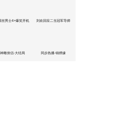
屌丝男士4>爆笑开机
刘欢回应二当冠军导师
神雕侠侣-大结局
同步热播-锦绣缘