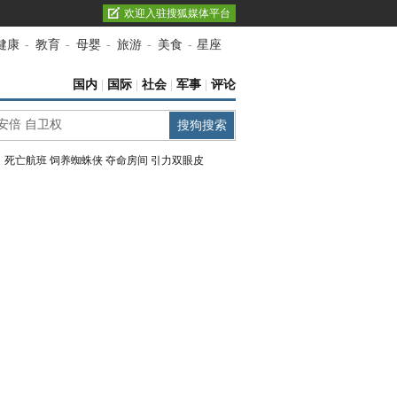
欢迎入驻搜狐媒体平台
健康
-
教育
-
母婴
-
旅游
-
美食
-
星座
国内
|
国际
|
社会
|
军事
|
评论
：
死亡航班
饲养蜘蛛侠
夺命房间
引力双眼皮