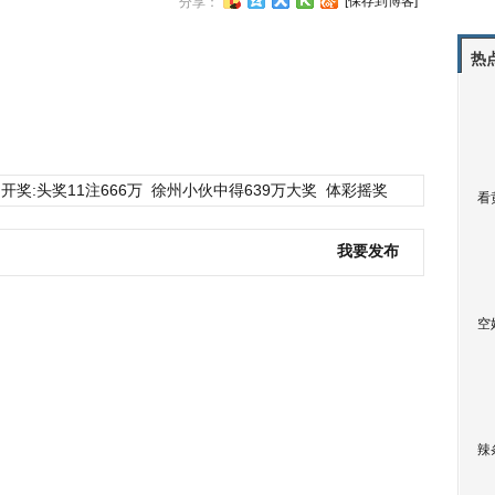
[保存到博客]
分享：
热
开奖:头奖11注666万
徐州小伙中得639万大奖
体彩摇奖
看
我要发布
空
辣