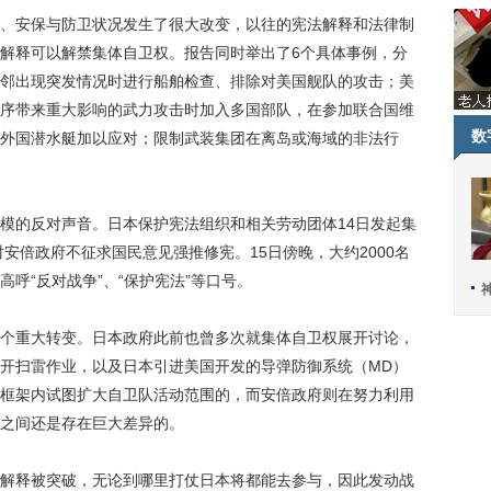
安保与防卫状况发生了很大改变，以往的宪法解释和法律制
解释可以解禁集体自卫权。报告同时举出了6个具体事例，分
邻出现突发情况时进行船舶检查、排除对美国舰队的攻击；美
序带来重大影响的武力攻击时加入多国部队，在参加联合国维
数
外国潜水艇加以应对；限制武装集团在离岛或海域的非法行
的反对声音。日本保护宪法组织和相关劳动团体14日发起集
对安倍政府不征求国民意见强推修宪。15日傍晚，大约2000名
呼“反对战争”、“保护宪法”等口号。
重大转变。日本政府此前也曾多次就集体自卫权展开讨论，
开扫雷作业，以及日本引进美国开发的导弹防御系统（MD）
框架内试图扩大自卫队活动范围的，而安倍政府则在努力利用
之间还是存在巨大差异的。
释被突破，无论到哪里打仗日本将都能去参与，因此发动战