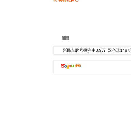
广告
彩民车牌号投注中3.9万
双色球148期