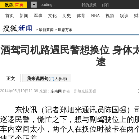
loading...
我的搜狐
邮件
首页
-
新闻
-
军事
-
文化
-
历史
-
体育
-
NBA
-
视频
-
娱谈
-
财
>
最新要闻
>
世态万象
酒驾司机路遇民警想换位 身体
逮
正文
我来说两句
(
人参与)
2014年05月19日11:39
来源：
东南网
作者：郑旭光陈国强
东快讯（记者郑旭光通讯员陈国强）司
巡逻民警，慌忙之下，想与副驾驶位上的
车内空间太小，两个人在换位时被卡在两
逮了个正着。