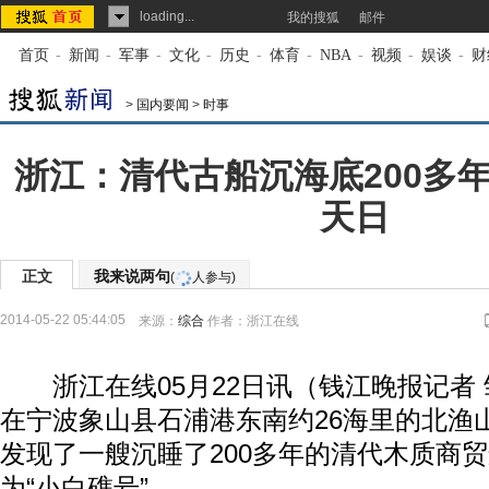
loading...
我的搜狐
邮件
首页
-
新闻
-
军事
-
文化
-
历史
-
体育
-
NBA
-
视频
-
娱谈
-
财
>
国内要闻
>
时事
浙江：清代古船沉海底200多年
天日
正文
我来说两句
(
人参与)
2014-05-22 05:44:05
来源：
综合
作者：浙江在线
浙江在线05月22日讯（钱江晚报记者 
在宁波象山县石浦港东南约26海里的北渔
发现了一艘沉睡了200多年的清代木质商
为“小白礁号”。