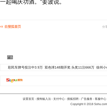
一起喝庆功酒。”姜波说。
分
广告
彩民车牌号投注中3.9万
双色球148期开奖:头奖11注666万
徐州小
设置首页
-
搜狗输入法
-
支付中心
-
搜狐招聘
-
广告服务
-
客服中心
Copyright
©
2018 Sohu.com 