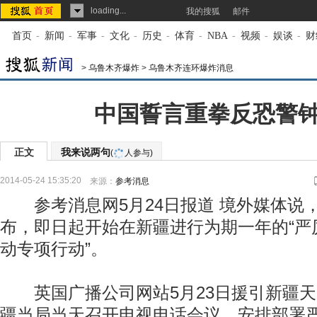
loading...
我的搜狐
邮件
首页
-
新闻
-
军事
-
文化
-
历史
-
体育
-
NBA
-
视频
-
娱谈
-
财
>
乌鲁木齐爆炸
>
乌鲁木齐连环爆炸消息
中国誓言重拳反恐警
正文
我来说两句
(
人参与)
2014-05-24 15:35:20
来源：
参考消息
参考消息网5月24日报道 境外媒体说，
布，即日起开始在新疆进行为期一年的“严
动专项行动”。
英国广播公司网站5月23日援引新疆天
疆当局当天召开电视电话会议，安排部署