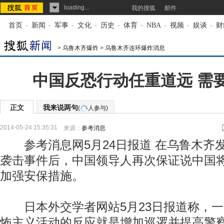
loading...
我的搜狐
邮件
首页
-
新闻
-
军事
-
文化
-
历史
-
体育
-
NBA
-
视频
-
娱谈
-
财
>
乌鲁木齐爆炸
>
乌鲁木齐连环爆炸消息
中国反恐行动任重道远 需
正文
我来说两句
(
人参与)
2014-05-24 15:35:31
来源：
参考消息
参考消息网5月24日报道 在乌鲁木齐
袭击事件后，中国领导人再次保证说中国将
加强安保措施。
日本外交学者网站5月23日报道称，一
怖主义活动的反应就是增加巡逻并提高警