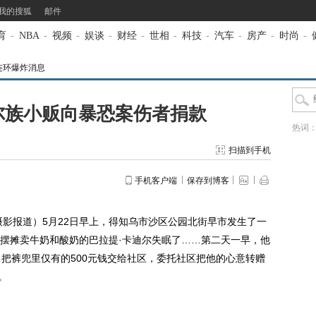
我的搜狐
邮件
育
-
NBA
-
视频
-
娱谈
-
财经
-
世相
-
科技
-
汽车
-
房产
-
时尚
-
连环爆炸消息
尔族小贩向暴恐案伤者捐款
热词
扫描到手机
手机客户端
保存到博客
报道）5月22日早上，得知乌市沙区公园北街早市发生了一
摆摊卖牛奶和酸奶的巴拉提·卡迪尔失眠了……第二天一早，他
，把裤兜里仅有的500元钱交给社区，委托社区把他的心意转赠
。