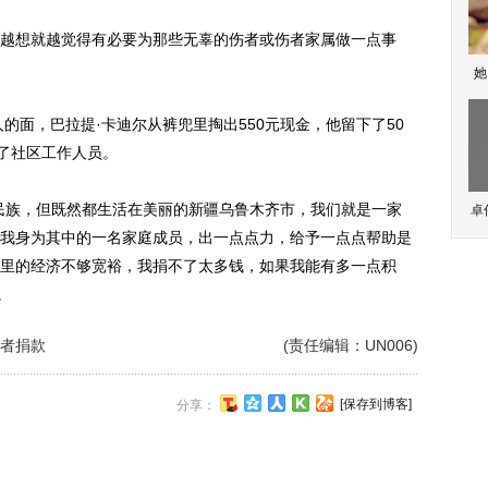
想就越觉得有必要为那些无辜的伤者或伤者家属做一点事
她
面，巴拉提·卡迪尔从裤兜里掏出550元现金，他留下了50
给了社区工作人员。
族，但既然都生活在美丽的新疆乌鲁木齐市，我们就是一家
卓
我身为其中的一名家庭成员，出一点点力，给予一点点帮助是
里的经济不够宽裕，我捐不了太多钱，如果我能有多一点积
。
者捐款
(责任编辑：UN006)
[保存到博客]
分享：