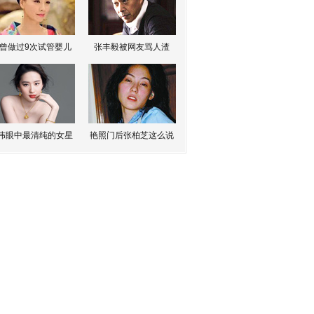
曾做过9次试管婴儿
张丰毅被网友骂人渣
伟眼中最清纯的女星
艳照门后张柏芝这么说