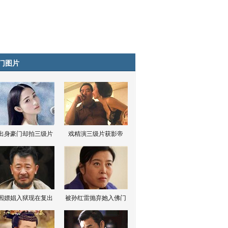
门图片
出身豪门却拍三级片
戏精演三级片获影帝
因嫖娼入狱现在复出
被孙红雷抛弃她入佛门