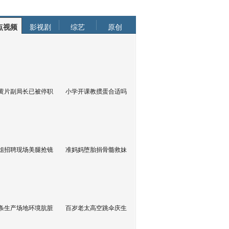
点视频
影视剧
综艺
原创
黄片副局长已被停职
小学开课教掼蛋合适吗
姐招聘现场美腿抢镜
准妈妈堕胎捐骨髓救妹
条生产场地环境肮脏
百岁老太高空跳伞庆生