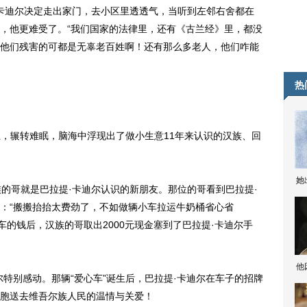
卡迪尔决定走出家门，去小区里透透气，当听到左邻右舍都在
，他更难受了。“我们国家的法律里，还有《古兰经》里，都没
他们残害的可都是无辜老百姓啊！还有那么多老人，他们咋能
热
，辗转难眠，脑海中浮现出了做小生意11年来认识的汉族、回
她
哥就是巴拉提·卡迪尔认识的新朋友。那位的哥看到巴拉提·
：“搬搬抬抬太费劲了，不如做辆小车拉运牛奶桶省心省
车的钱后，汉族的哥取出2000元现金塞到了巴拉提·卡迪尔手
他
别感动。那辆“爱心车”诞生后，巴拉提·卡迪尔在车子的招牌
胞送去维吾尔族人民的温情与关爱！