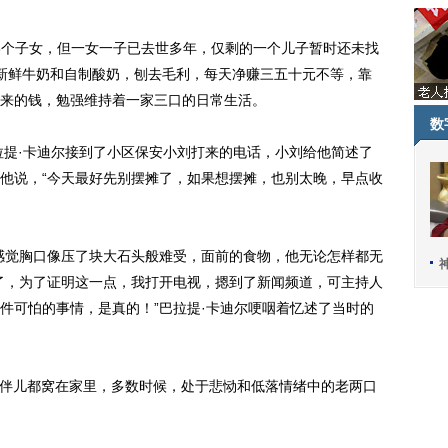
3个子女，但一女一子已去世多年，仅剩的一个儿子暂时还未找
新鲜牛奶和自制酸奶，刨去毛利，每天净赚三五十元不等，靠
来的钱，勉强维持着一家三口的日常生活。
数
提·卡迪尔接到了小区保安小刘打来的电话，小刘给他简述了
他说，“今天最好先别摆摊了，如果想摆摊，也别太晚，早点收
觉胸口像压了块大石头般难受，面前的食物，他无论怎样都无
了，为了证明这一点，我打开电视，摁到了新闻频道，可主持人
件可怕的事情，是真的！”巴拉提·卡迪尔哽咽着忆述了当时的
伴儿都窝在家里，多数时候，处于悲恸和低落情绪中的老两口