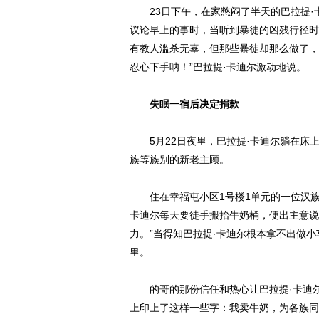
23日下午，在家憋闷了半天的巴拉提·
议论早上的事时，当听到暴徒的凶残行径时
有教人滥杀无辜，但那些暴徒却那么做了，
忍心下手呐！”巴拉提·卡迪尔激动地说。
失眠一宿后决定捐款
5月22日夜里，巴拉提·卡迪尔躺在床上
族等族别的新老主顾。
住在幸福屯小区1号楼1单元的一位汉族的
卡迪尔每天要徒手搬抬牛奶桶，便出主意说
力。”当得知巴拉提·卡迪尔根本拿不出做小
里。
的哥的那份信任和热心让巴拉提·卡迪尔特
上印上了这样一些字：我卖牛奶，为各族同