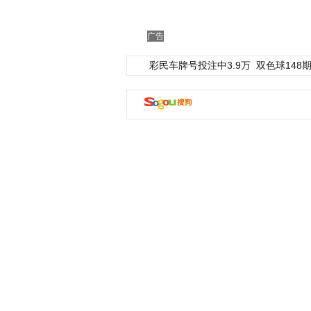
广告
彩民车牌号投注中3.9万
双色球148期