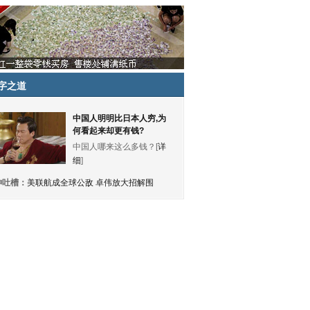
字之道
中国人明明比日本人穷,为
何看起来却更有钱?
中国人哪来这么多钱？[
详
细
]
神吐槽：
美联航成全球公敌 卓伟放大招解围