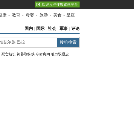
欢迎入驻搜狐媒体平台
健康
-
教育
-
母婴
-
旅游
-
美食
-
星座
国内
|
国际
|
社会
|
军事
|
评论
：
死亡航班
饲养蜘蛛侠
夺命房间
引力双眼皮