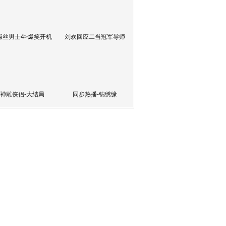
屌丝男士4>爆笑开机
刘欢回应二当冠军导师
神雕侠侣-大结局
同步热播-锦绣缘