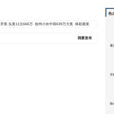
热
开奖:头奖11注666万
徐州小伙中得639万大奖
体彩摇奖
我要发布
看
空
辣