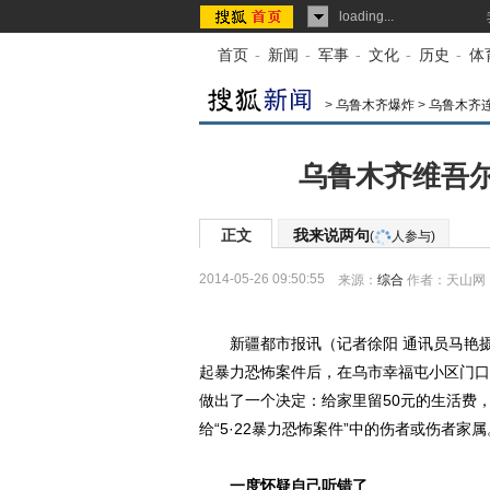
loading...
首页
-
新闻
-
军事
-
文化
-
历史
-
体
>
乌鲁木齐爆炸
>
乌鲁木齐
乌鲁木齐维吾
正文
我来说两句
(
人参与)
2014-05-26 09:50:55
来源：
综合
作者：天山网
新疆都市报讯（记者徐阳 通讯员马艳摄影
起暴力恐怖案件后，在乌市幸福屯小区门口
做出了一个决定：给家里留50元的生活费
给“5·22暴力恐怖案件”中的伤者或伤者家属
一度怀疑自己听错了