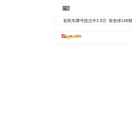
广告
彩民车牌号投注中3.9万
双色球148期