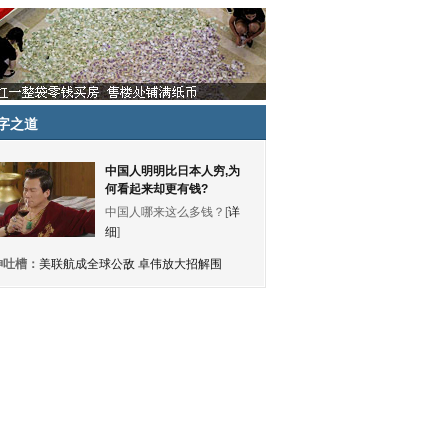
字之道
中国人明明比日本人穷,为
何看起来却更有钱?
中国人哪来这么多钱？[
详
细
]
神吐槽：
美联航成全球公敌 卓伟放大招解围