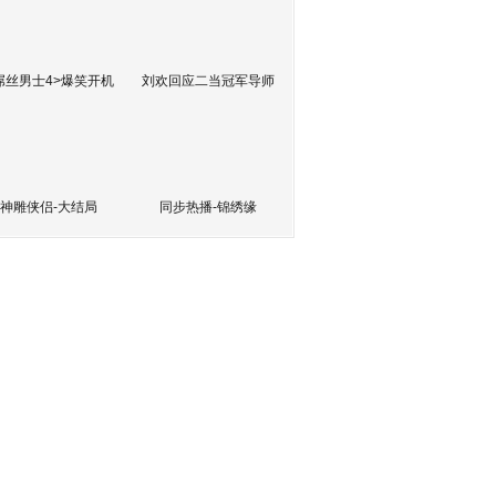
屌丝男士4>爆笑开机
刘欢回应二当冠军导师
神雕侠侣-大结局
同步热播-锦绣缘