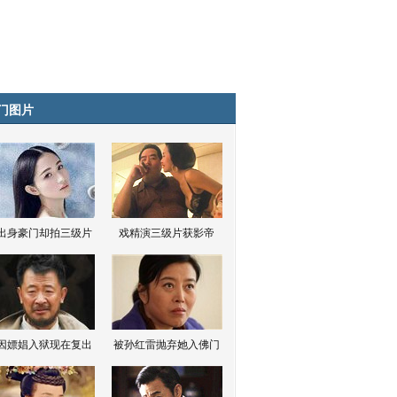
门图片
出身豪门却拍三级片
戏精演三级片获影帝
因嫖娼入狱现在复出
被孙红雷抛弃她入佛门