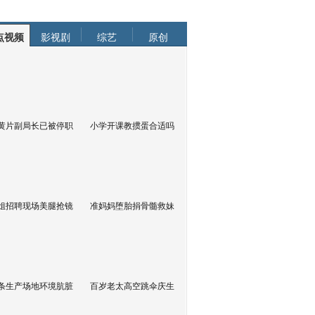
点视频
影视剧
综艺
原创
黄片副局长已被停职
小学开课教掼蛋合适吗
姐招聘现场美腿抢镜
准妈妈堕胎捐骨髓救妹
条生产场地环境肮脏
百岁老太高空跳伞庆生