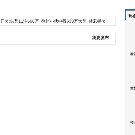
热
开奖:头奖11注666万
徐州小伙中得639万大奖
体彩摇奖
我要发布
看
空
辣