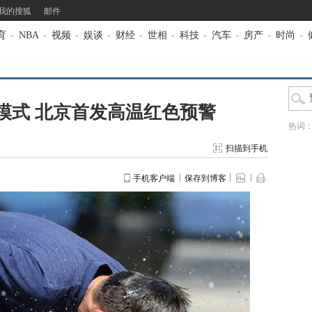
我的搜狐
邮件
育
-
NBA
-
视频
-
娱谈
-
财经
-
世相
-
科技
-
汽车
-
房产
-
时尚
-
模式 北京首发高温红色预警
热词
扫描到手机
手机客户端
保存到博客