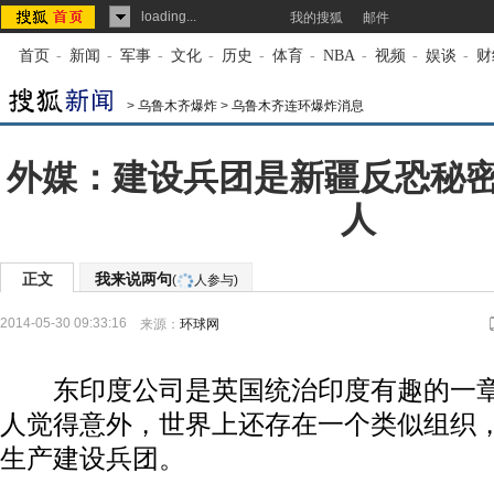
loading...
我的搜狐
邮件
首页
-
新闻
-
军事
-
文化
-
历史
-
体育
-
NBA
-
视频
-
娱谈
-
财
>
乌鲁木齐爆炸
>
乌鲁木齐连环爆炸消息
外媒：建设兵团是新疆反恐秘密武
人
正文
我来说两句
(
人参与)
2014-05-30 09:33:16
来源：
环球网
东印度公司是英国统治印度有趣的一章
人觉得意外，世界上还存在一个类似组织
生产建设兵团。