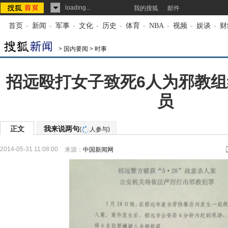
loading...
我的搜狐
邮件
首页
-
新闻
-
军事
-
文化
-
历史
-
体育
-
NBA
-
视频
-
娱谈
-
财
>
国内要闻
>
时事
招远殴打女子致死6人为邪教组
员
正文
我来说两句
(
人参与)
2014-05-31 11:08:00
来源：
中国新闻网