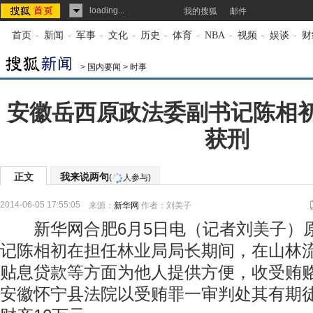
loading...
我的搜狐
邮件
首页
-
新闻
-
军事
-
文化
-
历史
-
体育
-
NBA
-
视频
-
娱谈
-
财
>
国内要闻
>
时事
安徽岳西原政法委副书记陈相初
获刑
正文
我来说两句
(
人参与)
2014-06-05 17:55:05
来源：
新华网
作者：刘美子
新华网合肥6月5日电（记者刘美子）
记陈相初在担任林业局局长期间，在山林
贴息贷款等方面为他人提供方便，收受贿赂
安徽怀宁县法院以受贿罪一审判处其有期