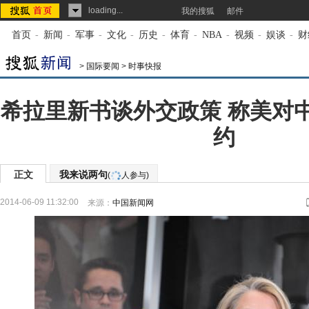
loading...
我的搜狐
邮件
首页
-
新闻
-
军事
-
文化
-
历史
-
体育
-
NBA
-
视频
-
娱谈
-
财
>
国际要闻
>
时事快报
希拉里新书谈外交政策 称美对
约
正文
我来说两句
(
人参与)
2014-06-09 11:32:00
来源：
中国新闻网