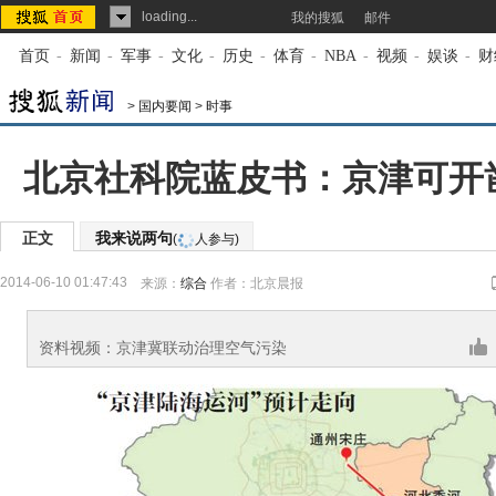
loading...
我的搜狐
邮件
首页
-
新闻
-
军事
-
文化
-
历史
-
体育
-
NBA
-
视频
-
娱谈
-
财
>
国内要闻
>
时事
北京社科院蓝皮书：京津可开凿
正文
我来说两句
(
人参与)
2014-06-10 01:47:43
来源：
综合
作者：北京晨报
资料视频：京津冀联动治理空气污染