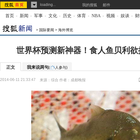
loading...
我的搜狐
邮件
首页
-
新闻
-
军事
-
文化
-
历史
-
体育
-
NBA
-
视频
-
娱谈
-
财
>
国际要闻
>
海外博览
世界杯预测新神器！食人鱼贝利欲
正文
我来说两句
(
人参与)
2014-06-11 21:33:47
来源：
综合
作者：成都晚报