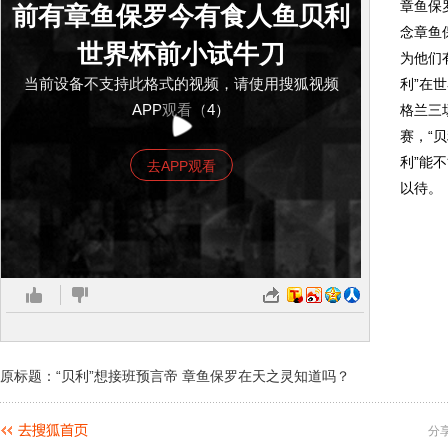
章鱼保
前有章鱼保罗今有食人鱼贝利
念章鱼
世界杯前小试牛刀
为他们
当前设备不支持此格式的视频，请使用搜狐视频
利”在
APP观看（4）
格兰三
赛，“
利”能
去APP观看
以待。
原标题：“贝利”想接班预言帝 章鱼保罗在天之灵知道吗？
分