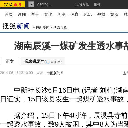
loading...
我的搜狐
邮件
首页
-
新闻
-
军事
-
文化
-
历史
-
体育
-
NBA
-
视频
-
娱谈
-
财
>
最新要闻
>
世态万象
湖南辰溪一煤矿发生透水事故
正文
我来说两句
(
人参与)
2014-06-16 13:13:00
来源：
中国新闻网
中新社长沙6月16日电 (记者 刘柱)湖
日证实，15日该县发生一起煤矿透水事故
据介绍，15日下午4时许，辰溪县寺前
一起透水事故，致9人被困，其中8人为当