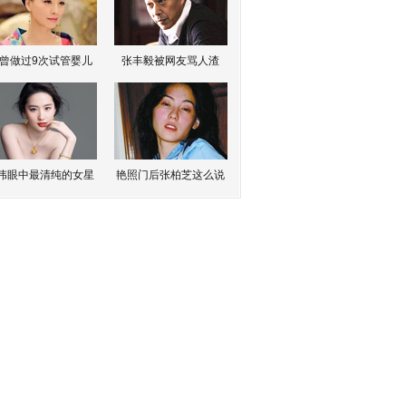
曾做过9次试管婴儿
张丰毅被网友骂人渣
伟眼中最清纯的女星
艳照门后张柏芝这么说