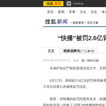
loading...
首页
-
新闻
-
军事
-
文化
-
历史
-
体
>
最新要闻
>
世态万象
“快播”被罚2.
正文
我来说两句
(
人参与)
2014-06-19 01:44:17
来源：
第一财经日报
在保护知识产权的滚滚洪流之中，互联
6月17日，因拟处2.6亿元的罚单而备受
工作日后将公布最终处罚决定。
然而，对快播的处罚尚悬而未决，快播生
面包影音等一批换了“马甲”的快播悄然填补