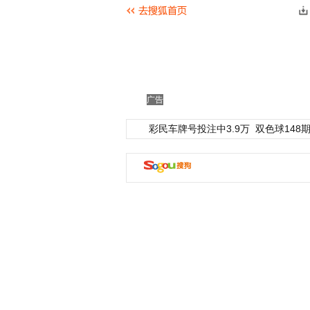
广告
彩民车牌号投注中3.9万
双色球148期