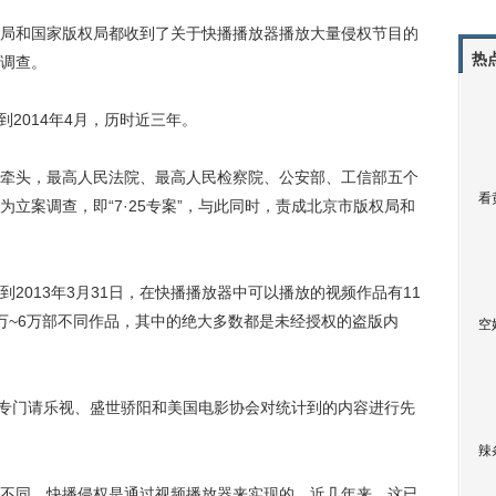
权局和国家版权局都收到了关于快播播放器播放大量侵权节目的
热
调查。
2014年4月，历时近三年。
局牵头，最高人民法院、最高人民检察院、公安部、工信部五个
看
立案调查，即“7·25专案”，与此同时，责成北京市版权局和
013年3月31日，在快播播放器中可以播放的视频作品有11
万~6万部不同作品，其中的绝大多数都是未经授权的盗版内
空
还专门请乐视、盛世骄阳和美国电影协会对统计到的内容进行先
。
辣
同，快播侵权是通过视频播放器来实现的。近几年来，这已