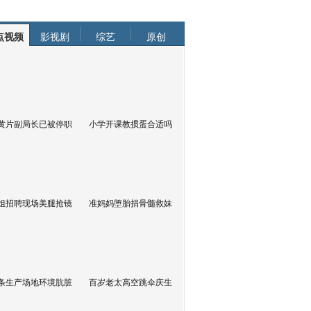
点视频
影视剧
综艺
原创
黄片副局长已被停职
小学开课教掼蛋合适吗
姐招聘现场美腿抢镜
准妈妈堕胎捐骨髓救妹
条生产场地环境肮脏
百岁老太高空跳伞庆生