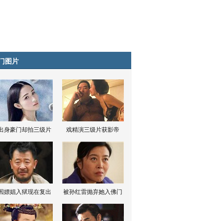
门图片
出身豪门却拍三级片
戏精演三级片获影帝
因嫖娼入狱现在复出
被孙红雷抛弃她入佛门