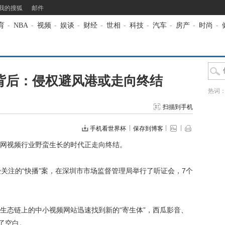
我的搜狐
邮件
育
-
NBA
-
视频
-
娱谈
-
财经
-
世相
-
科技
-
汽车
-
房产
-
时尚
-
6亿背后：侵权避风港或走向终结
热词
扫描到手机
手机看世界杯
保存到博客
网视频行业野蛮生长的时代正走向终结。
关注的“快播”案，在深圳市市场监督管理局举行了听证会，7个
态链上的中小视频网站迅速找到新的“寄生体”，西瓜影音、
了空白。