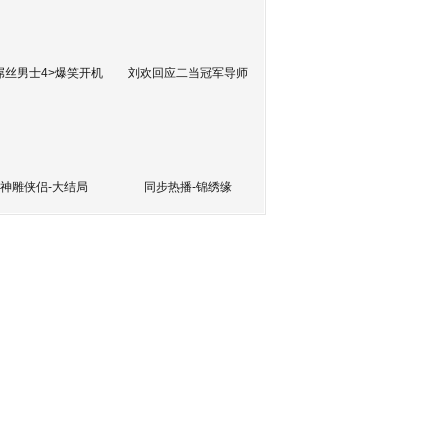
屌丝男士4>爆笑开机
刘欢回应二当冠军导师
神雕侠侣-大结局
同步热播-锦绣缘