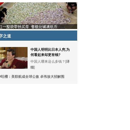
字之道
中国人明明比日本人穷,为
何看起来却更有钱?
中国人哪来这么多钱？[
详
细
]
神吐槽：
美联航成全球公敌 卓伟放大招解围