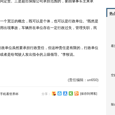
同定责。三是超出保险公司承担范围的，要由肇事车主来承
热
个宽泛的概念，既可以是个体，也可以是行政单位。“既然是
用出现事故，车辆所在单位存在一定行政过失，管理失职，民
看
政单位虽然要承担行政责任，但这种责任是有限的，行政单位
或者是给驾驶人发出指令的上级领导。”李牧说。
空
(责任编辑：un650)
[保存到博客]
手机看世界杯
分享：
辣