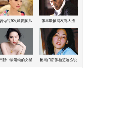
曾做过9次试管婴儿
张丰毅被网友骂人渣
伟眼中最清纯的女星
艳照门后张柏芝这么说