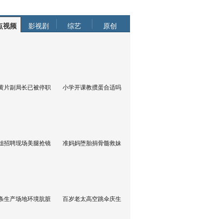
点视频
影视剧
综艺
原创
黄片副局长已被停职
小学开课教掼蛋合适吗
姐招聘现场美腿抢镜
准妈妈堕胎捐骨髓救妹
条生产场地环境肮脏
百岁老太高空跳伞庆生