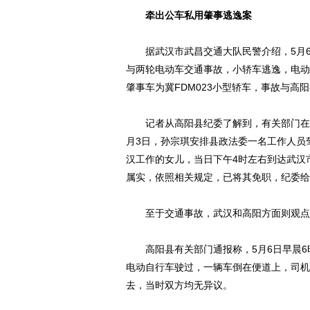
牵出公车私用肇事逃逸案
据武汉市武昌交通大队民警介绍，5月6日
与两轮电动车交通事故，小轿车逃逸，电动
肇事车为冀FDM023小型轿车，事故与高
记者从高阳县纪委了解到，有关部门在收
月3日，孙宗琪安排县政法委一名工作人员驾
汉工作的女儿，当日下午4时左右到达武汉
属实，依照相关规定，已将其免职，纪委给
至于交通事故，武汉和高阳方面则观点
高阳县有关部门通报称，5月6日早晨6
电动自行车驶过，一辆车倒在便道上，司机
去，当时双方均无异议。