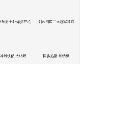
屌丝男士4>爆笑开机
刘欢回应二当冠军导师
神雕侠侣-大结局
同步热播-锦绣缘