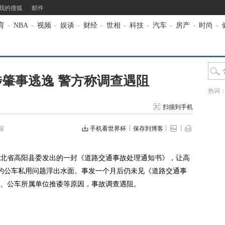
我的搜狐
邮件
育
-
NBA
-
视频
-
娱谈
-
财经
-
世相
-
科技
-
汽车
-
房产
-
时尚
-
肇事逃逸 警方称调查遇阻
热词
扫描到手机
报
手机看世界杯
保存到博客
省高阳县委发出的一封《道路交通事故处理通知书》，让高
的公车私用问题浮出水面。事发一个月后仍未见《道路交通事
、公车所属单位推诿等原因，事故调查遇阻。