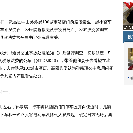
，武昌区中山路路易100城市酒店门前路段发生一起小轿车
车乘员受伤，经医院抢救无效于次日死亡。经武汉交警调查：
数
阳县政法委常务副书记孙宗琪有关。
到《道路交通事故处理通知书》后进行调查，初步认定，5
驶政法委的公车（冀FDM023），带着他和妻子去看望在武
市，入住路易100城市酒店。高阳县委认为孙宗琪公车私用问题
予其党内严重警告处分。
不一。
时左右，孙宗琪一行车辆从酒店门口停车区开向便道时，几辆
下车和一名路人将电动车及摔倒人员扶起，确定对方无碍后离