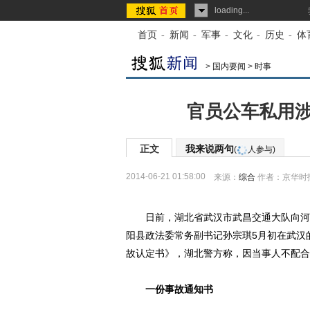
loading...
首页
-
新闻
-
军事
-
文化
-
历史
-
体
>
国内要闻
>
时事
官员公车私用涉
正文
我来说两句
(
人参与)
2014-06-21 01:58:00
来源：
综合
作者：京华时
日前，湖北省武汉市武昌交通大队向河北
阳县政法委常务副书记孙宗琪5月初在武汉
故认定书》，湖北警方称，因当事人不配合
一份事故通知书