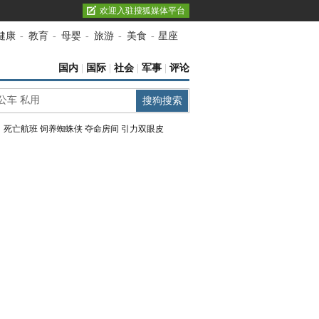
欢迎入驻搜狐媒体平台
健康
-
教育
-
母婴
-
旅游
-
美食
-
星座
国内
|
国际
|
社会
|
军事
|
评论
：
死亡航班
饲养蜘蛛侠
夺命房间
引力双眼皮