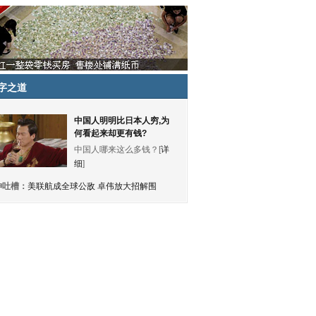
字之道
中国人明明比日本人穷,为
何看起来却更有钱?
中国人哪来这么多钱？[
详
细
]
神吐槽：
美联航成全球公敌 卓伟放大招解围