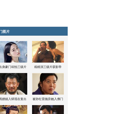
门图片
出身豪门却拍三级片
戏精演三级片获影帝
因嫖娼入狱现在复出
被孙红雷抛弃她入佛门