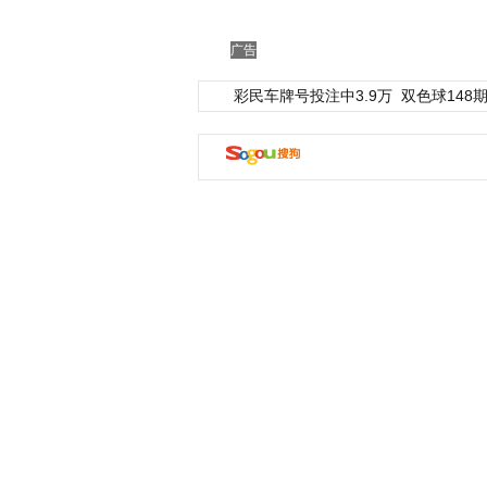
广告
彩民车牌号投注中3.9万
双色球148期