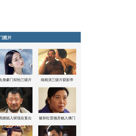
门图片
出身豪门却拍三级片
戏精演三级片获影帝
因嫖娼入狱现在复出
被孙红雷抛弃她入佛门