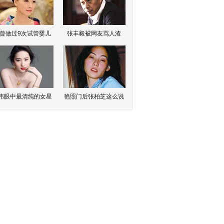
曾做过9次试管婴儿
张丰毅被网友骂人渣
伟眼中最清纯的女星
艳照门后张柏芝这么说