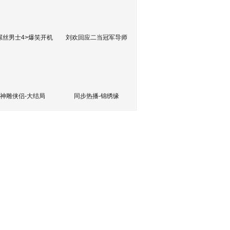
屌丝男士4>爆笑开机
刘欢回应二当冠军导师
神雕侠侣-大结局
同步热播-锦绣缘