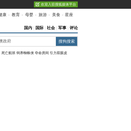
欢迎入驻搜狐媒体平台
健康
-
教育
-
母婴
-
旅游
-
美食
-
星座
国内
|
国际
|
社会
|
军事
|
评论
：
死亡航班
饲养蜘蛛侠
夺命房间
引力双眼皮