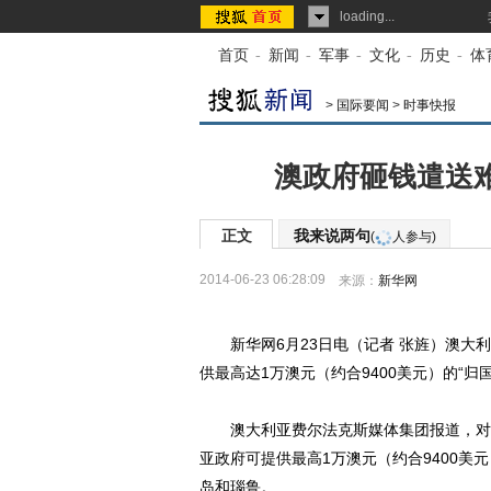
loading...
首页
-
新闻
-
军事
-
文化
-
历史
-
体
>
国际要闻
>
时事快报
澳政府砸钱遣送难
正文
我来说两句
(
人参与)
2014-06-23 06:28:09
来源：
新华网
新华网6月23日电（记者 张旌）澳大利
供最高达1万澳元（约合9400美元）的“归国
澳大利亚费尔法克斯媒体集团报道，对于
亚政府可提供最高1万澳元（约合9400美
岛和瑙鲁。