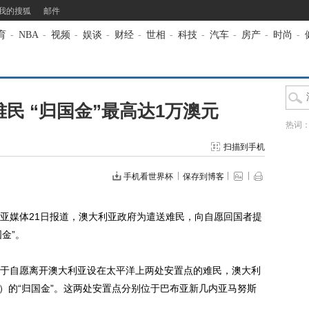
我的搜狐
邮件
育
-
NBA
-
视频
-
娱谈
-
财经
-
世相
-
科技
-
汽车
-
房产
-
时尚
-
民 “归国金”最高达1万澳元
热词
扫描到手机
手机看世界杯
保存到博客
亚媒体21日报道，澳大利亚政府为遣送难民，向自愿回国者提
金”。
自愿离开澳大利亚设在太平洋上两处安置点的难民，澳大利
元）的“归国金”。这两处安置点分别位于巴布亚新几内亚马努斯