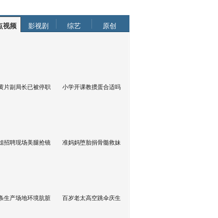
点视频
影视剧
综艺
原创
黄片副局长已被停职
小学开课教掼蛋合适吗
姐招聘现场美腿抢镜
准妈妈堕胎捐骨髓救妹
条生产场地环境肮脏
百岁老太高空跳伞庆生