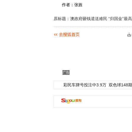
作者：张旌
原标题：澳政府砸钱遣送难民 “归国金”最
广告
彩民车牌号投注中3.9万
双色球148期