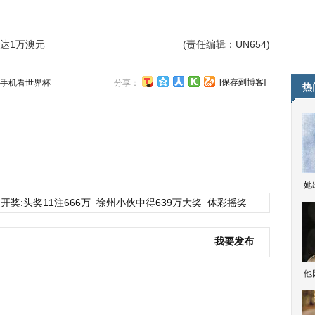
高达1万澳元
(责任编辑：UN654)
[保存到博客]
手机看世界杯
分享：
热
她
开奖:头奖11注666万
徐州小伙中得639万大奖
体彩摇奖
我要发布
他