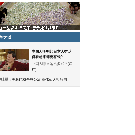
字之道
中国人明明比日本人穷,为
何看起来却更有钱?
中国人哪来这么多钱？[
详
细
]
神吐槽：
美联航成全球公敌 卓伟放大招解围