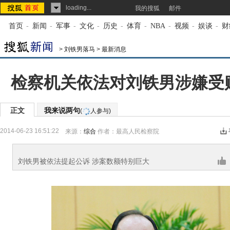
loading...
我的搜狐
邮件
首页
-
新闻
-
军事
-
文化
-
历史
-
体育
-
NBA
-
视频
-
娱谈
-
财
>
刘铁男落马
>
最新消息
检察机关依法对刘铁男涉嫌受
正文
我来说两句
(
人参与)
2014-06-23 16:51:22
来源：
综合
作者：最高人民检察院
刘铁男被依法提起公诉 涉案数额特别巨大