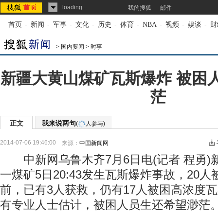
loading...
我的搜狐
邮件
首页
-
新闻
-
军事
-
文化
-
历史
-
体育
-
NBA
-
视频
-
娱谈
-
财
>
国内要闻
>
时事
新疆大黄山煤矿瓦斯爆炸 被困
茫
正文
我来说两句
(
人参与)
2014-07-06 19:46:00
来源：
中国新闻网
中新网乌鲁木齐7月6日电(记者 程勇)
一煤矿5日20:43发生瓦斯爆炸事故，20
前，已有3人获救，仍有17人被困高浓度瓦
有专业人士估计，被困人员生还希望渺茫