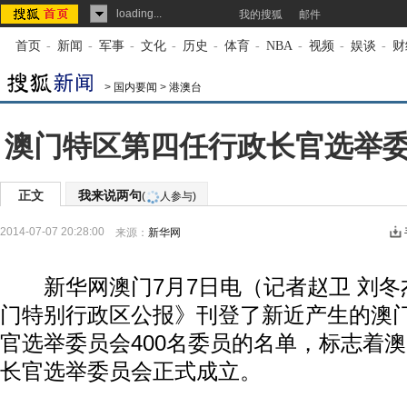
loading...
我的搜狐
邮件
首页
-
新闻
-
军事
-
文化
-
历史
-
体育
-
NBA
-
视频
-
娱谈
-
财
>
国内要闻
>
港澳台
澳门特区第四任行政长官选举
正文
我来说两句
(
人参与)
2014-07-07 20:28:00
来源：
新华网
新华网澳门7月7日电（记者赵卫 刘冬
门特别行政区公报》刊登了新近产生的澳
官选举委员会400名委员的名单，标志着
长官选举委员会正式成立。