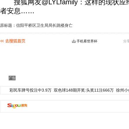
搜狐网友@LYLfamily：这样的现状
者安息……
原标题：信阳平桥区卫生局局长跳楼身亡
手机看世界杯
分
广告
彩民车牌号投注中3.9万
双色球148期开奖:头奖11注666万
徐州小