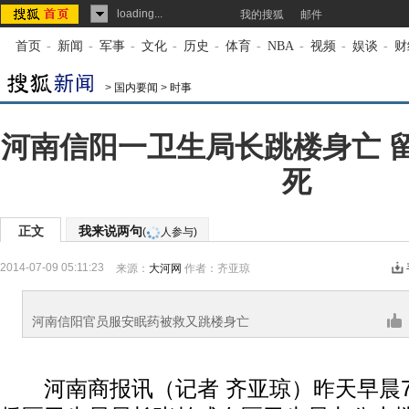
loading...
我的搜狐
邮件
首页
-
新闻
-
军事
-
文化
-
历史
-
体育
-
NBA
-
视频
-
娱谈
-
财
>
国内要闻
>
时事
河南信阳一卫生局长跳楼身亡 
死
正文
我来说两句
(
人参与)
2014-07-09 05:11:23
来源：
大河网
作者：齐亚琼
河南信阳官员服安眠药被救又跳楼身亡
河南商报讯（记者 齐亚琼）昨天早晨7