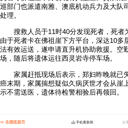
巡部门也派遣南雅、澳底机动兵力及大队
处理。
搜救人员于11时40分发现死者，死者为
由于死者卡在佛祖崖下方平台，深达10多
法有效运送，遂申请直升机协助救援。空勤
场，随后将遗体运往西灵岩寺停车场。
家属赶抵现场后表示，郑妇昨晚就已失
癌末期，家属揣想疑似久病厌世才会从崖
示不需送医，遗体待检警相验后再领回。
手机看新闻
分