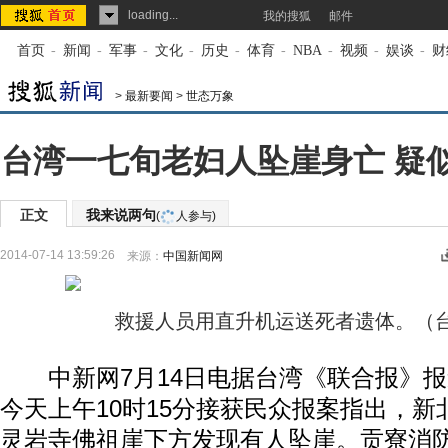
loading...
我的搜狐
邮件
首页
-
新闻
-
军事
-
文化
-
历史
-
体育
-
NBA
-
视频
-
娱谈
-
财
>
最新要闻
>
世态万象
台湾一七旬老妇人坠崖身亡 疑
正文
我来说两句
(
人参与)
2014-07-14 13:59:26
来源：
中国新闻网
救援人员用直升机运送死者遗体。（
中新网7月14日电据台湾《联合报》报
今天上午10时15分接获民众报案指出，
灵岩寺佛祖崖下方发现有人坠崖。贡寮消