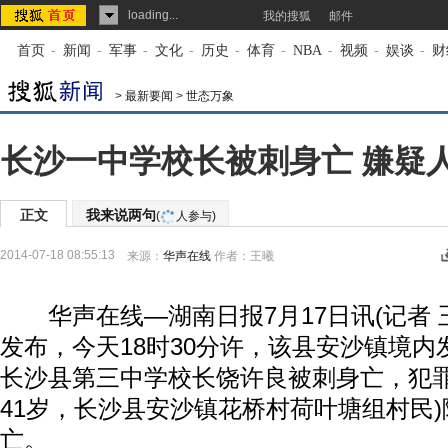
loading...
我的搜狐
邮件
首页
-
新闻
-
军事
-
文化
-
历史
-
体育
-
NBA
-
视频
-
娱谈
-
财
>
最新要闻
>
世态万象
长沙一中学校长被刺身亡 嫌疑
正文
我来说两句
(
人参与)
2014-07-18 08:55:13
来源：
华声在线
作者：王曦
华声在线—湖南日报7月17日讯(记者 
发布，今天18时30分许，该县安沙镇境
长沙县第三中学校长饶许良被刺身亡，犯罪
41岁，长沙县安沙镇花桥村荷叶塘组村民
亡。