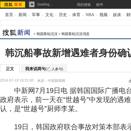
loading...
我的搜狐
邮件
首页
-
新闻
-
军事
-
文化
-
历史
-
体育
-
NBA
-
视频
-
娱谈
-
财
>
韩国客轮沉没
>
韩国客轮沉没消息
韩沉船事故新增遇难者身份确
正文
我来说两句
(
人参与)
2014-07-19 16:31:00
来源：
中国新闻网
中新网7月19日电 据韩国国际广播电台
政府表示，前一天在“世越号”中发现的遇
认，是“世越号”厨师李某。
19日，韩国政府联合事故对策本部表