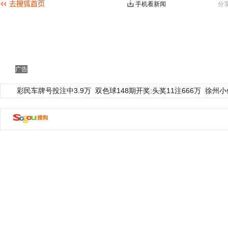
手机看新闻
分
广告
彩民车牌号投注中3.9万
双色球148期开奖:头奖11注666万
徐州小