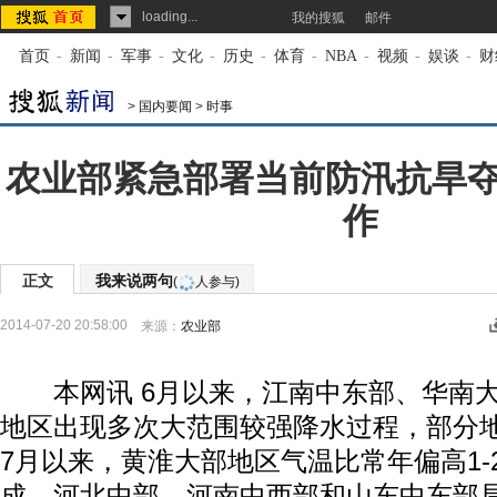
loading...
我的搜狐
邮件
首页
-
新闻
-
军事
-
文化
-
历史
-
体育
-
NBA
-
视频
-
娱谈
-
财
>
国内要闻
>
时事
农业部紧急部署当前防汛抗旱
作
正文
我来说两句
(
人参与)
2014-07-20 20:58:00
来源：
农业部
本网讯 6月以来，江南中东部、华南大
地区出现多次大范围较强降水过程，部分
7月以来，黄淮大部地区气温比常年偏高1-2
成，河北中部、河南中西部和山东中东部