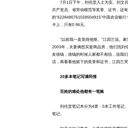
7月1日下午，刘伦堂入土为安。刘文兵
共产党员、省劳动模范等奖章、证书，还有
的“6228480761028504915”中国农业银
卡上，只有0.96元。
“以前我一直觉得他抠。”江四兰说。家里
2003年，夫妻俩想买套商品房，他们找
友借钱，借钱的时候人家都不相信，说我们
话，再看看他留下的奖章和证书，江四兰哭
20多本笔记写满民情
百姓的难处他都有一笔账
刘伦堂笔记本分为4类：5本工作笔记、7
笔记。