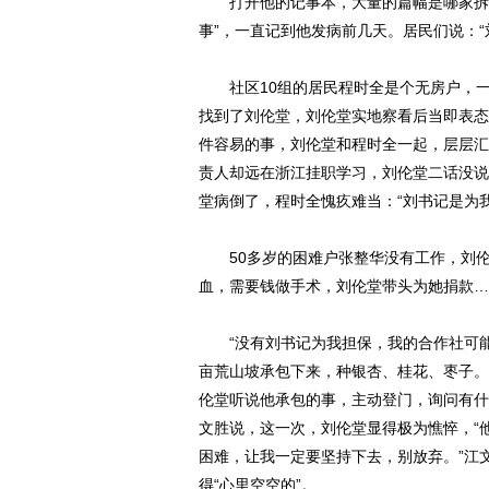
打开他的记事本，大量的篇幅是哪家拆迁
事”，一直记到他发病前几天。居民们说：“
社区10组的居民程时全是个无房户，一
找到了刘伦堂，刘伦堂实地察看后当即表态
件容易的事，刘伦堂和程时全一起，层层汇
责人却远在浙江挂职学习，刘伦堂二话没说
堂病倒了，程时全愧疚难当：“刘书记是为
50多岁的困难户张整华没有工作，刘伦堂
血，需要钱做手术，刘伦堂带头为她捐款…
“没有刘书记为我担保，我的合作社可能早就
亩荒山坡承包下来，种银杏、桂花、枣子。
伦堂听说他承包的事，主动登门，询问有什
文胜说，这一次，刘伦堂显得极为憔悴，“
困难，让我一定要坚持下去，别放弃。”江
得“心里空空的”。