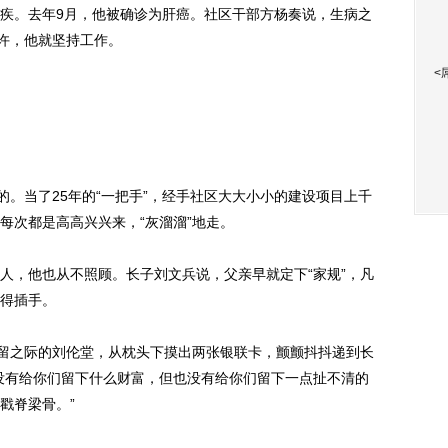
疾。去年9月，他被确诊为肝癌。社区干部方杨奏说，生病之
允许，他就坚持工作。
<
。当了25年的“一把手”，经手社区大大小小的建设项目上千
每次都是高高兴兴来，“灰溜溜”地走。
，他也从不照顾。长子刘文兵说，父亲早就定下“家规”，凡
得插手。
留之际的刘伦堂，从枕头下摸出两张银联卡，颤颤抖抖递到长
没有给你们留下什么财富，但也没有给你们留下一点扯不清的
戳脊梁骨。”