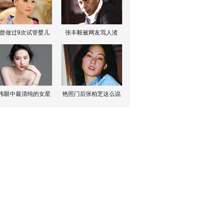
曾做过9次试管婴儿
张丰毅被网友骂人渣
伟眼中最清纯的女星
艳照门后张柏芝这么说