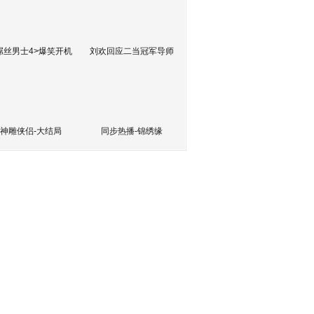
屌丝男士4>爆笑开机
刘欢回应二当冠军导师
神雕侠侣-大结局
同步热播-锦绣缘