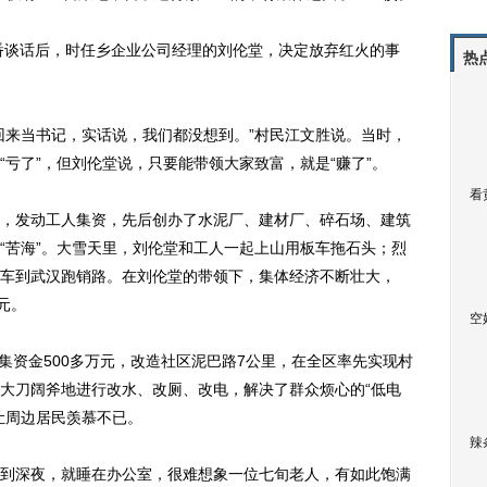
番谈话后，时任乡企业公司经理的刘伦堂，决定放弃红火的事
热
来当书记，实话说，我们都没想到。”村民江文胜说。当时，
亏了”，但刘伦堂说，只要能带领大家致富，就是“赚了”。
看
发动工人集资，先后创办了水泥厂、建材厂、碎石场、建筑
“苦海”。大雪天里，刘伦堂和工人一起上山用板车拖石头；烈
车到武汉跑销路。在刘伦堂的带领下，集体经济不断壮大，
元。
空
集资金500多万元，改造社区泥巴路7公里，在全区率先实现村
大刀阔斧地进行改水、改厕、改电，解决了群众烦心的“低电
让周边居民羡慕不已。
辣
深夜，就睡在办公室，很难想象一位七旬老人，有如此饱满