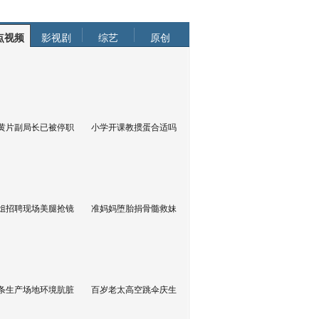
点视频
影视剧
综艺
原创
黄片副局长已被停职
小学开课教掼蛋合适吗
姐招聘现场美腿抢镜
准妈妈堕胎捐骨髓救妹
条生产场地环境肮脏
百岁老太高空跳伞庆生