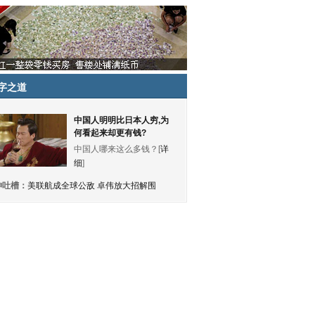
字之道
中国人明明比日本人穷,为
何看起来却更有钱?
中国人哪来这么多钱？[
详
细
]
神吐槽：
美联航成全球公敌 卓伟放大招解围