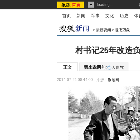
loading...
首页
-
新闻
-
军事
-
文化
-
历史
-
体
>
最新要闻
>
世态万象
村书记25年改造负
正文
我来说两句
(
人参与)
2014-07-21 08:44:00
来源：
荆楚网