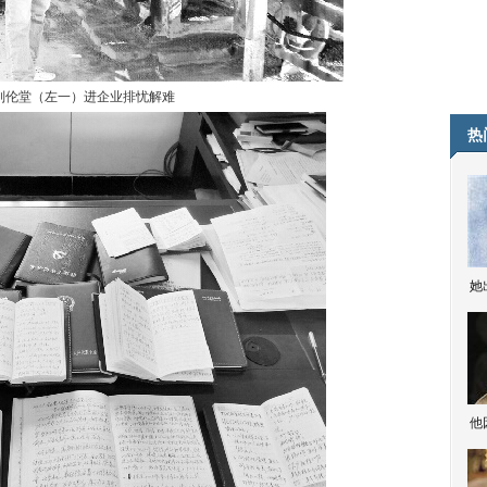
刘伦堂（左一）进企业排忧解难
热
她
他