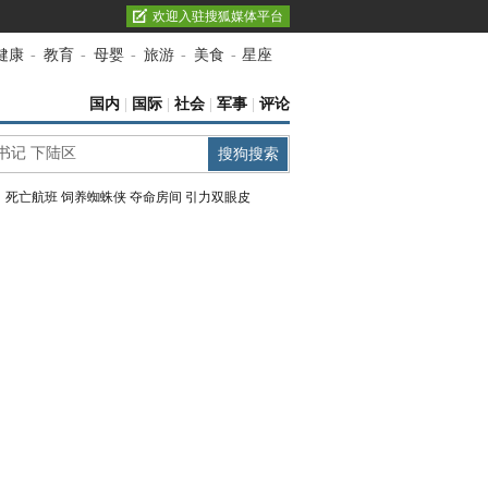
欢迎入驻搜狐媒体平台
健康
-
教育
-
母婴
-
旅游
-
美食
-
星座
国内
|
国际
|
社会
|
军事
|
评论
：
死亡航班
饲养蜘蛛侠
夺命房间
引力双眼皮