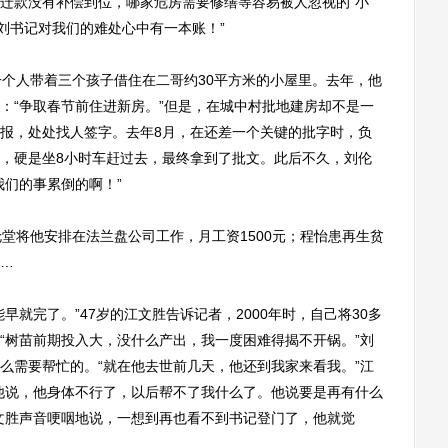
款没有补偿到位，哪家危房需要修缮等容易被人忽视的“小
刘书记对我们的难处心中有一本账！”
个人带着三个孩子借住在二哥约30平方米的小屋里。去年，他
：“争取春节前住进新房。”但是，在城中村批地建房却不是一
报，处处找人签字。去年8月，在还差一个关键的批字时，负
，硬是坐8小时车赶过去，最终拿到了批文。此后不久，刘伦
我们的事累倒的啊！”
将他安排在法兰盘公司工作，月工资1500元；程怡患再生贫
…
完了。”47岁的江文胜告诉记者，2000年时，自己将30多
“树苗前期投入大，没什么产出，我一度困难得揭不开锅。”刘
么需要帮忙的。“就在他去世前几天，他还到我家来看我。”江
他说，他身体不行了，以后帮不了我什么了。他说要是再有什么
文胜声音哽咽地说，一想到再也看不到书记登门了，他就觉