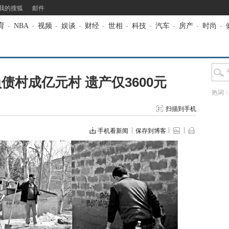
我的搜狐
邮件
育
-
NBA
-
视频
-
娱谈
-
财经
-
世相
-
科技
-
汽车
-
房产
-
时尚
-
债村成亿元村 遗产仅3600元
热词
扫描到手机
手机看新闻
保存到博客