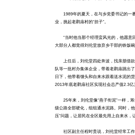
1989年的夏天，在与乡党委书记的一
业，挑起老鹳庙村的“担子”。
“当时他当那个经理蛮风光的，他愿意回
大部分人都觉得刘伦堂放弃乡干部的铁饭碗“
上任后，刘伦堂四处奔波，找亲朋借款，
队等一批村办集体企业，带着老鹳庙跳出了
日下，他带着馒头和自来水跟着送水泥的货
2013年底老鹳庙社区实现社会总产值2.3亿
25年来，刘伦堂像“燕子衔泥”一样，筹
级公路全部硬化，组组通水泥路。同时，他
压”问题，让居民在全区最先用上自来水，
社区副主任程时贵说，刘伦堂经常工作到