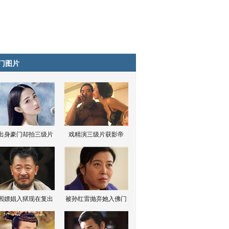
门图片
出身豪门却拍三级片
戏精演三级片获影帝
因嫖娼入狱现在复出
被孙红雷抛弃她入佛门