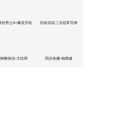
屌丝男士4>爆笑开机
刘欢回应二当冠军导师
神雕侠侣-大结局
同步热播-锦绣缘