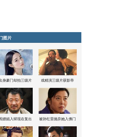
门图片
出身豪门却拍三级片
戏精演三级片获影帝
因嫖娼入狱现在复出
被孙红雷抛弃她入佛门