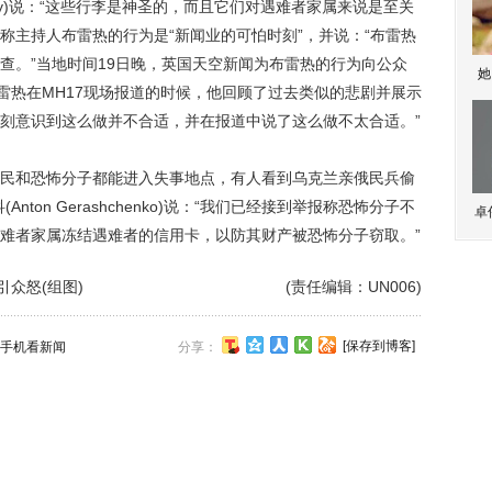
garty)说：“这些行李是神圣的，而且它们对遇难者家属来说是至关
son)称主持人布雷热的行为是“新闻业的可怕时刻”，并说：“布雷热
查。”当地时间19日晚，英国天空新闻为布雷热的行为向公众
她
雷热在MH17现场报道的时候，他回顾了过去类似的悲剧并展示
刻意识到这么做并不合适，并在报道中说了这么做不太合适。”
和恐怖分子都能进入失事地点，有人看到乌克兰亲俄民兵偷
ton Gerashchenko)说：“我们已经接到举报称恐怖分子不
卓
难者家属冻结遇难者的信用卡，以防其财产被恐怖分子窃取。”
众怒(组图)
(责任编辑：UN006)
[保存到博客]
手机看新闻
分享：