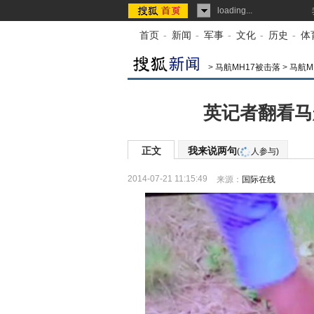
loading...
首页
-
新闻
-
军事
-
文化
-
历史
-
体
>
马航MH17被击落
>
马航M
英记者翻看马
正文
我来说两句
(
人参与)
2014-07-21 11:15:49
来源：
国际在线