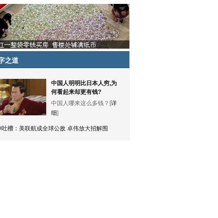
字之道
中国人明明比日本人穷,为
何看起来却更有钱?
中国人哪来这么多钱？[
详
细
]
神吐槽：
美联航成全球公敌 卓伟放大招解围