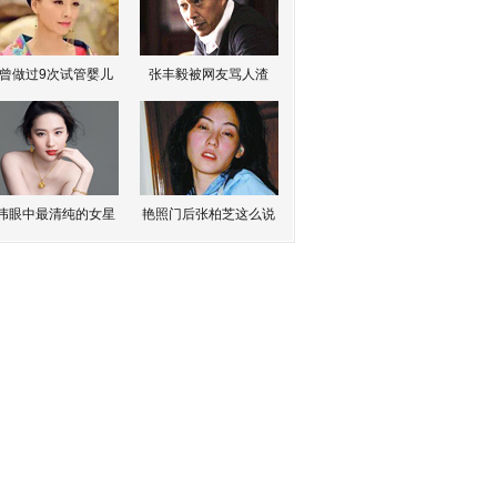
曾做过9次试管婴儿
张丰毅被网友骂人渣
伟眼中最清纯的女星
艳照门后张柏芝这么说