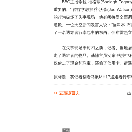
BBC主播希拉·福格蒂(Shelagh Fo
重要的。” 传媒学教授乔·沃森(Joe Wat
的行为破坏了失事现场，他必须接受全面调
道歉。一位天空新闻发言人说：“当科林·布
了一名遇难者行李包中的东西。但布雷热立
在失事现场未封闭之前，记者、当地居民
走了遇难者的物品。基辅官员安东·格拉申科(An
仅偷走了现金和珠宝，还偷了信用卡。请遇
原标题：英记者翻看马航MH17遇难者行李引
广告