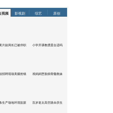
点视频
影视剧
综艺
原创
黄片副局长已被停职
小学开课教掼蛋合适吗
姐招聘现场美腿抢镜
准妈妈堕胎捐骨髓救妹
条生产场地环境肮脏
百岁老太高空跳伞庆生