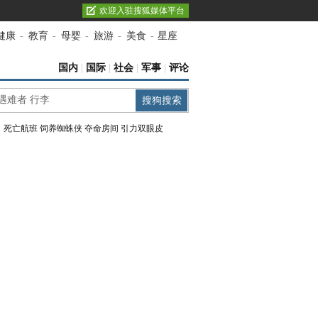
欢迎入驻搜狐媒体平台
健康
-
教育
-
母婴
-
旅游
-
美食
-
星座
国内
|
国际
|
社会
|
军事
|
评论
：
死亡航班
饲养蜘蛛侠
夺命房间
引力双眼皮