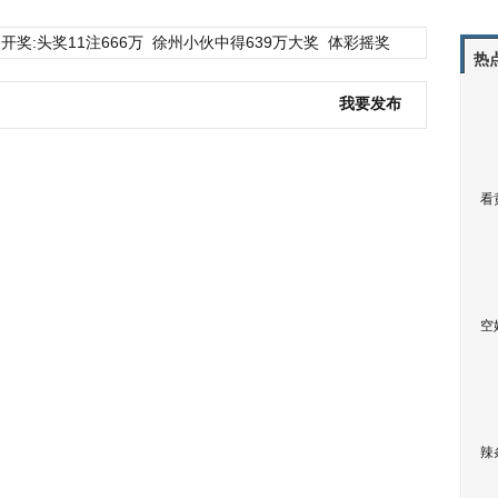
开奖:头奖11注666万
徐州小伙中得639万大奖
体彩摇奖
热
我要发布
看
空
辣