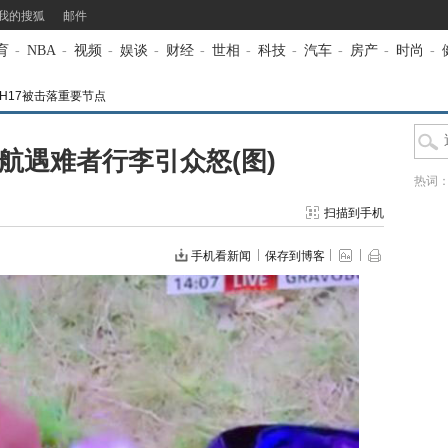
我的搜狐
邮件
育
-
NBA
-
视频
-
娱谈
-
财经
-
世相
-
科技
-
汽车
-
房产
-
时尚
-
H17被击落重要节点
航遇难者行李引众怒(图)
热词
扫描到手机
手机看新闻
保存到博客