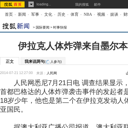
loading...
我的搜狐
邮件
首页
-
新闻
-
军事
-
文化
-
历史
-
体育
-
NBA
-
视频
-
娱谈
-
财
>
国际要闻
>
时事快报
伊拉克人体炸弹来自墨尔本 
正文
我来说两句
(
人参与)
2014-07-21 12:27:00
来源：
人民网
人民网悉尼7月21日电 调查结果显示，
首都巴格达的人体炸弹袭击事件的发起者
18岁少年，他也是第二个在伊拉克发动人
亚国民。
据澳大利亚广播公司报道，澳大利亚联