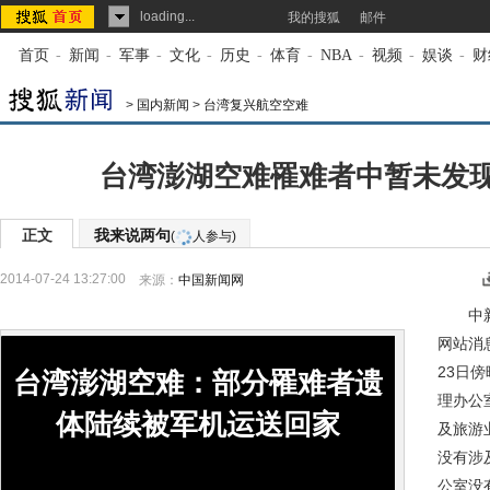
loading...
我的搜狐
邮件
首页
-
新闻
-
军事
-
文化
-
历史
-
体育
-
NBA
-
视频
-
娱谈
-
财
>
国内新闻
>
台湾复兴航空空难
台湾澎湖空难罹难者中暂未发
正文
我来说两句
(
人参与)
2014-07-24 13:27:00
来源：
中国新闻网
中新网
网站消
23日
台湾澎湖空难：部分罹难者遗
理办公
体陆续被军机运送回家
及旅游
没有涉
公室没