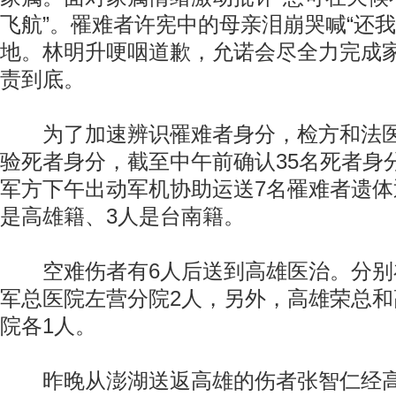
飞航”。罹难者许宪中的母亲泪崩哭喊“还我
地。林明升哽咽道歉，允诺会尽全力完成
责到底。
为了加速辨识罹难者身分，检方和法医
验死者身分，截至中午前确认35名死者身
军方下午出动军机协助运送7名罹难者遗体
是高雄籍、3人是台南籍。
空难伤者有6人后送到高雄医治。分别
军总医院左营分院2人，另外，高雄荣总
院各1人。
昨晚从澎湖送返高雄的伤者张智仁经高