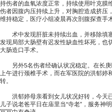
持伤者的血氧浓度正常，持续使用叶克膜
伤者因腹内压持续上升，对胸腔造成挤压
维持稳定，医疗小组凌晨再次剖腹探查手
术中发现肝脏未持续出血，并移除填塞
发现局部大肠壁有迟发性缺血性坏死，也
大肠造口手术。
另外5名伤者经确认状况稳定。在长庚
上午进行颈椎手术，而在军医院的洪郁婷
转。
洪郁婷母亲看到女儿状况好转，今天已
儿子说老爸平日在庙里当“寺老”，服务神