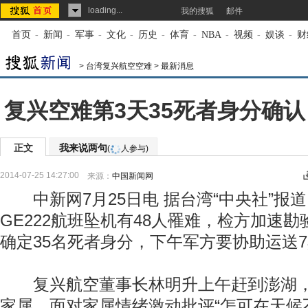
loading...
我的搜狐
邮件
首页
-
新闻
-
军事
-
文化
-
历史
-
体育
-
NBA
-
视频
-
娱谈
-
财
>
台湾复兴航空空难
>
最新消息
复兴空难第3天35死者身分确认
正文
我来说两句
(
人参与)
2014-07-25 14:27:00
来源：
中国新闻网
中新网7月25日电 据台湾“中央社”报
GE222航班坠机有48人罹难，检方加速
确定35名死者身分，下午军方要协助运送
复兴航空董事长林明升上午赶到澎湖，
家属。面对家属情绪激动批评“怎可在天候