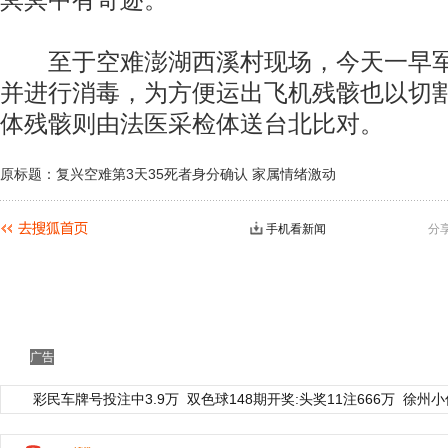
冥冥中有奇迹。
至于空难澎湖西溪村现场，今天一早军
并进行消毒，为方便运出飞机残骸也以切
体残骸则由法医采检体送台北比对。
原标题：复兴空难第3天35死者身分确认 家属情绪激动
手机看新闻
分
广告
彩民车牌号投注中3.9万
双色球148期开奖:头奖11注666万
徐州小