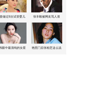
曾做过9次试管婴儿
张丰毅被网友骂人渣
伟眼中最清纯的女星
艳照门后张柏芝这么说