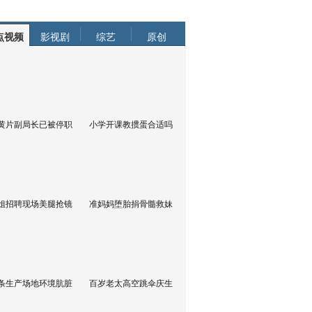
点视频
影视剧
综艺
原创
黄片副局长已被停职
小学开课教掼蛋合适吗
姐招聘现场美腿抢镜
准妈妈堕胎捐骨髓救妹
条生产场地环境肮脏
百岁老太高空跳伞庆生