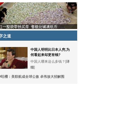
字之道
中国人明明比日本人穷,为
何看起来却更有钱?
中国人哪来这么多钱？[
详
细
]
神吐槽：
美联航成全球公敌 卓伟放大招解围