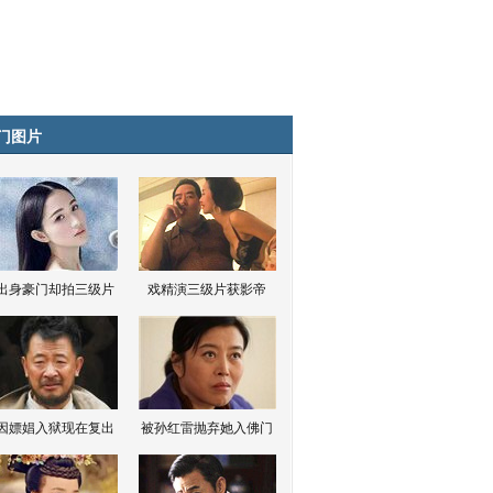
门图片
出身豪门却拍三级片
戏精演三级片获影帝
因嫖娼入狱现在复出
被孙红雷抛弃她入佛门