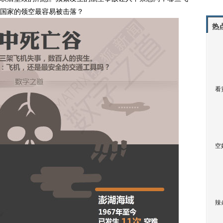
国家的领空最容易被击落？
热
看
空
辣