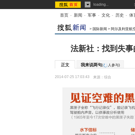
loading...
首页
-
新闻
-
军事
-
文化
-
历史
-
体
>
国际新闻
>
阿尔及利亚航
法新社：找到失事
正文
我来说两句
(
人参与)
2014-07-25 17:03:43
来源：
综合