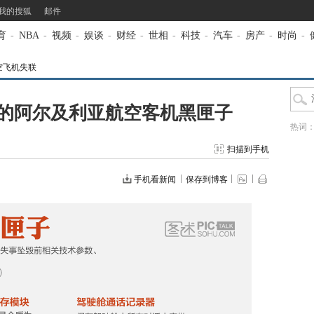
我的搜狐
邮件
育
-
NBA
-
视频
-
娱谈
-
财经
-
世相
-
科技
-
汽车
-
房产
-
时尚
-
空飞机失联
的阿尔及利亚航空客机黑匣子
热词
扫描到手机
手机看新闻
保存到博客