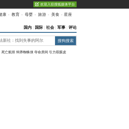
欢迎入驻搜狐媒体平台
健康
-
教育
-
母婴
-
旅游
-
美食
-
星座
国内
|
国际
|
社会
|
军事
|
评论
：
死亡航班
饲养蜘蛛侠
夺命房间
引力双眼皮