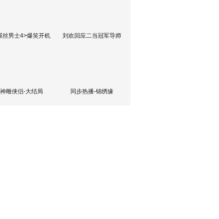
屌丝男士4>爆笑开机
刘欢回应二当冠军导师
神雕侠侣-大结局
同步热播-锦绣缘