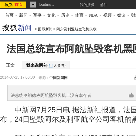
loading...
我的搜狐
邮件
首页
-
新闻
-
军事
-
文化
-
历史
-
体育
-
NBA
-
视频
-
娱谈
-
财
>
国际新闻
>
阿尔及利亚航空飞机失联
法国总统宣布阿航坠毁客机黑
正文
我来说两句
(
人参与)
2014-07-25 17:06:00
来源：
中国新闻网
法总统奥朗德称阿航坠毁客机上没有幸存者
中新网7月25日电 据法新社报道，法国
布，24日坠毁阿尔及利亚航空公司客机的