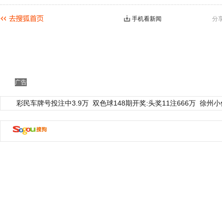
手机看新闻
分
广告
彩民车牌号投注中3.9万
双色球148期开奖:头奖11注666万
徐州小