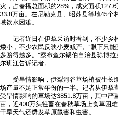
灾，占春播总面积的28%，成灾面积127.
33.8万亩。在尼勒克县、昭苏县等地45
域饮水困难。
记者近日在伊犁采访时看到，不少乡村
矮小，不少农民反映小麦减产。“眼下只能
多赔得越多。”察布查尔锡伯自治县琼博拉
尔班江告诉记者。
受旱情影响，伊犁河谷草场植被生长缓
场产量不足正常年份的一半。记者从伊犁
受旱情影响的草场达3851.8万亩，其中严重
亩，近400万头牲畜在春秋草场上食草困
干旱天气还诱发草原鼠害和虫害。