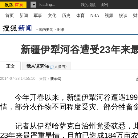
loading...
我的搜狐
邮件
首页
-
新闻
-
军事
-
文化
-
历史
-
体育
-
NBA
-
视频
-
娱谈
-
财
>
国内要闻
>
时事
新疆伊犁河谷遭受23年来
正文
我来说两句
(
人参与)
2014-07-28 14:55:10
来源：
新华网
今年开春以来，新疆伊犁河谷遭遇199
情，部分农作物不同程度受灾、部分牲畜
记者从伊犁哈萨克自治州党委获悉，此
23年来最严重旱情，目前已造成184万亩