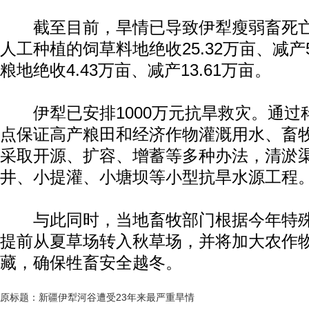
截至目前，旱情已导致伊犁瘦弱畜死亡5
人工种植的饲草料地绝收25.32万亩、减产5
粮地绝收4.43万亩、减产13.61万亩。
伊犁已安排1000万元抗旱救灾。通过
点保证高产粮田和经济作物灌溉用水、畜
采取开源、扩容、增蓄等多种办法，清淤
井、小提灌、小塘坝等小型抗旱水源工程
与此同时，当地畜牧部门根据今年特殊
提前从夏草场转入秋草场，并将加大农作
藏，确保牲畜安全越冬。
原标题：新疆伊犁河谷遭受23年来最严重旱情