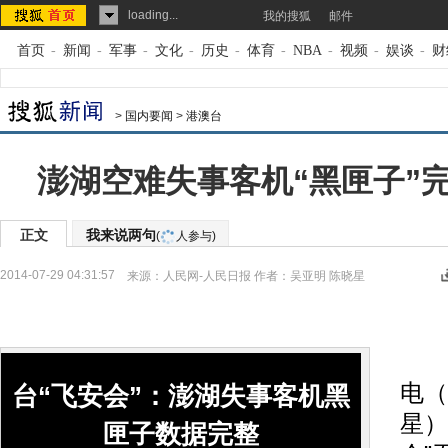
loading...
我的搜狐
邮件
首页
-
新闻
-
军事
-
文化
-
历史
-
体育
-
NBA
-
视频
-
娱谈
-
财
>
国内要闻
>
港澳台
澎湖空难失事客机“黑匣子”
正文
我来说两句
(
人参与)
2014-07-29 04:31:57
来源：
人民网-人民日报
作者：吴亚明 陈晓星
本
电（
台“飞安会”：澎湖失事客机黑
星）
匣子数据完整