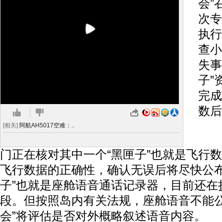
会”
次专
执行
查小
失事
子”
完成
数后
[相关]
阿航AH5017空难：..
王
门正在核对其中一个“黑匣子”也就是飞行数
飞行数据的正确性，确认无误后将尽快公布
子”也就是座舱语音通话记录器，目前还在
段。但按照岛内有关法规，座舱语音不能公
会”将评估是否对外概略叙述语音内容。