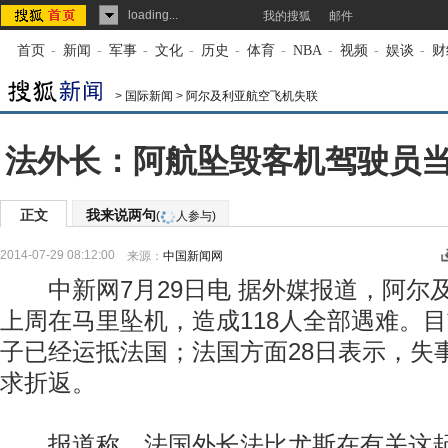
loading...
我的搜狐
邮件
首页
-
新闻
-
军事
-
文化
-
历史
-
体育
-
NBA
-
视频
-
娱谈
-
财
>
国际新闻
>
阿尔及利亚航空飞机失联
法外长：阿航坠毁客机驾驶员
正文
我来说两句
(
人参与)
2014-07-29 08:12:00
来源：
中国新闻网
中新网7月29日电 据外媒报道，阿尔
上周在马里坠机，造成118人全部遇难。
子已经运抵法国；法国方面28日表示，失
求折返。
报道称，法国外长法比尤斯在有关这起