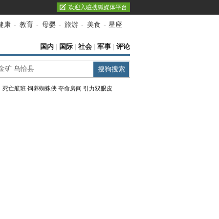
欢迎入驻搜狐媒体平台
健康
-
教育
-
母婴
-
旅游
-
美食
-
星座
国内
|
国际
|
社会
|
军事
|
评论
：
死亡航班
饲养蜘蛛侠
夺命房间
引力双眼皮