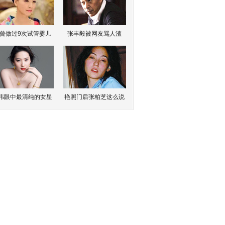
曾做过9次试管婴儿
张丰毅被网友骂人渣
伟眼中最清纯的女星
艳照门后张柏芝这么说