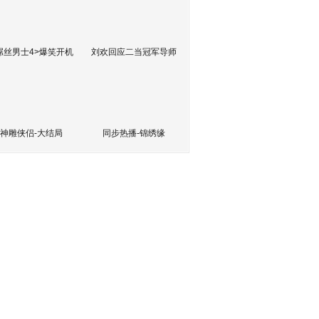
屌丝男士4>爆笑开机
刘欢回应二当冠军导师
神雕侠侣-大结局
同步热播-锦绣缘