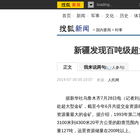
loading...
首页
-
新闻
-
军事
-
文化
-
历史
-
体
>
国内要闻
>
时事
新疆发现百吨级超大
正文
我来说两句
(
人参与)
2014-07-30 05:10:07
来源：
人民网
据新华社乌鲁木齐7月28日电（记者刘兵
处超大型金矿，截至今年6月共提交金资源储
资源量最大的金矿。据介绍，1993年第二
3100米到4300米20平方公里的勘查范
量127吨，远景资源储量在200吨以上。