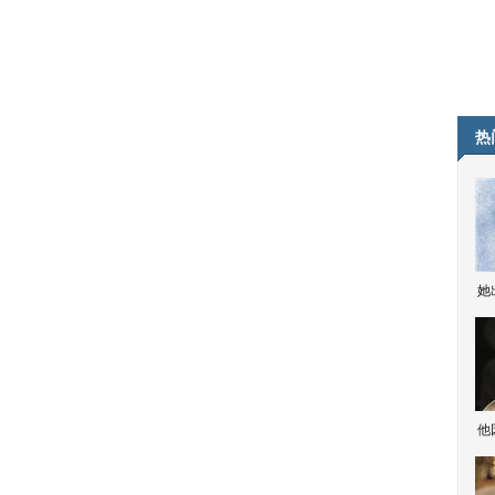
热
她
他