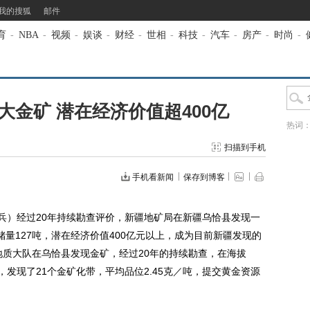
我的搜狐
邮件
育
-
NBA
-
视频
-
娱谈
-
财经
-
世相
-
科技
-
汽车
-
房产
-
时尚
-
金矿 潜在经济价值超400亿
热词
扫描到手机
手机看新闻
保存到博客
）经过20年持续勘查评价，新疆地矿局在新疆乌恰县发现一
量127吨，潜在经济价值400亿元以上，成为目前新疆发现的
地质大队在乌恰县发现金矿，经过20年的持续勘查，在海拔
围内，发现了21个金矿化带，平均品位2.45克／吨，提交黄金资源