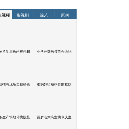
点视频
影视剧
综艺
原创
黄片副局长已被停职
小学开课教掼蛋合适吗
姐招聘现场美腿抢镜
准妈妈堕胎捐骨髓救妹
条生产场地环境肮脏
百岁老太高空跳伞庆生