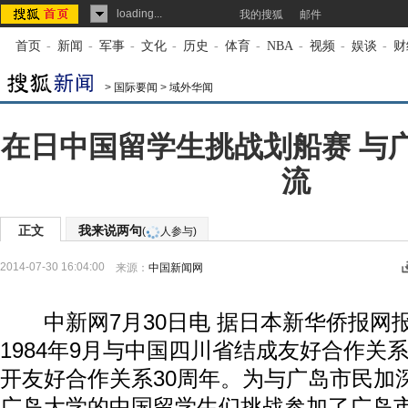
loading...
我的搜狐
邮件
首页
-
新闻
-
军事
-
文化
-
历史
-
体育
-
NBA
-
视频
-
娱谈
-
财
>
国际要闻
>
域外华闻
在日中国留学生挑战划船赛 与
流
正文
我来说两句
(
人参与)
2014-07-30 16:04:00
来源：
中国新闻网
中新网7月30日电 据日本新华侨报网
1984年9月与中国四川省结成友好合作关
开友好合作关系30周年。为与广岛市民加
广岛大学的中国留学生们挑战参加了广岛