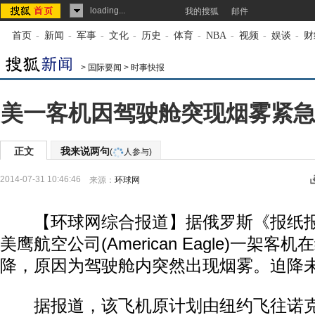
loading...
我的搜狐
邮件
首页
-
新闻
-
军事
-
文化
-
历史
-
体育
-
NBA
-
视频
-
娱谈
-
财
>
国际要闻
>
时事快报
美一客机因驾驶舱突现烟雾紧急
正文
我来说两句
(
人参与)
2014-07-31 10:46:46
来源：
环球网
【环球网综合报道】据俄罗斯《报纸报》
美鹰航空公司(American Eagle)一架
降，原因为驾驶舱内突然出现烟雾。迫降
据报道，该飞机原计划由纽约飞往诺克