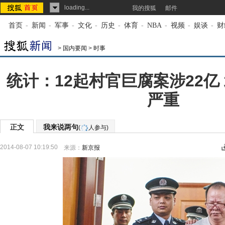
loading...
我的搜狐
邮件
首页
-
新闻
-
军事
-
文化
-
历史
-
体育
-
NBA
-
视频
-
娱谈
-
财
>
国内要闻
>
时事
统计：12起村官巨腐案涉22亿
严重
正文
我来说两句
(
人参与)
2014-08-07 10:19:50
来源：
新京报