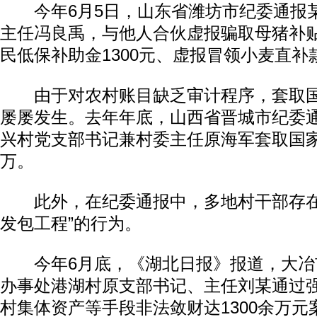
今年6月5日，山东省潍坊市纪委通报
主任冯良禹，与他人合伙虚报骗取母猪补贴
民低保补助金1300元、虚报冒领小麦直补款1
由于对农村账目缺乏审计程序，套取国
屡屡发生。去年年底，山西省晋城市纪委
兴村党支部书记兼村委主任原海军套取国家
万。
此外，在纪委通报中，多地村干部存在
发包工程”的行为。
今年6月底，《湖北日报》报道，大冶
办事处港湖村原支部书记、主任刘某通过
村集体资产等手段非法敛财达1300余万元